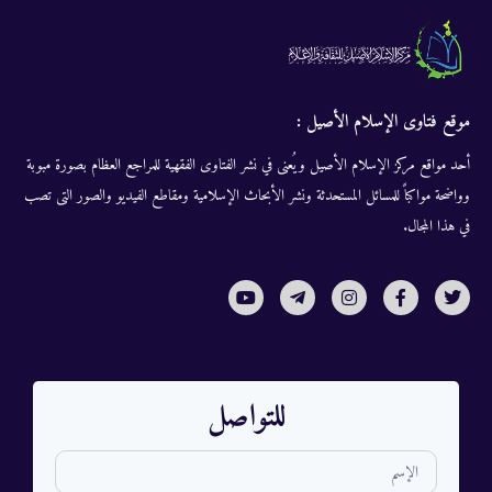
موقع فتاوى الإسلام الأصيل :
أحد مواقع مركز الإسلام الأصيل ويُعنى في نشر الفتاوى الفقهية للمراجع العظام بصورة مبوبة
وواضحة مواكباً للمسائل المستحدثة ونشر الأبحاث الإسلامية ومقاطع الفيديو والصور التى تصب
في هذا المجال.
للتواصل