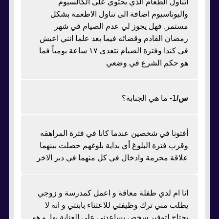
اتناول الطعام الذي يحتوي على الكالسيوم
والبوتاسيوم اضافة الى تناول الاطعمة بشكل
مستمر. فهل يجوز لي عدم الصيام في شهر
رمضان القادم وقضائه فيما بعد علما انني اعيش
في كندا وفترة الصيام تتعدى ١٧ ساعة يومياً فما
هو حكم الشرع في وضعي
س/
1- ما هي الجنابة؟
أفتونا في شخصين عندما كانا في فترة المراهقه
وقرب فترة البلوغ أي بداية بلوغهم حصلت بينهما
علاقة محرمة وادخال في كل منهما في دبر الاخر
انا ام لدي طفلة معاقة و اعمل كمدرسة و زوجي
يطلب مني ترك وظيفتي للاعتناء بابنتي و انه لا
يحتاج لتوفير سخص يساعدني على العناية بها. و هو