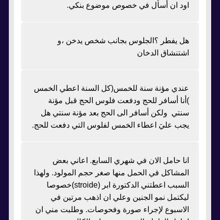
اود ان أسأل في خصوص موضوع بنكي.
هل يفطر ؟الجلوس بجانب شخص يدخن ،و
اشتنشاق الدخان
عندي مؤنة سنة للخمس(كل السنة اعطي الخمس
)أنا أسافر للحج ودفعت فلوس الحج قبل مؤنة
سنتي ولكن أسافر الى الحج بعد مؤنة سنتي هل
يجب عليَ اعطاء الخمس لفلوس التي دفعت للحج.
انا حامل الان في شهري السابع. اعاني بعض
المشاكل في الحمل منها صغر حجم المولود. ولهذا
السبب اعطتني الدكتورة ابر (stroide)خصوصا
ليكتمل نمو الجنين وعلي ان اذهب مرتين في
الاسبوع لإجراء صورة وفحوصات. وطلبت مني ان