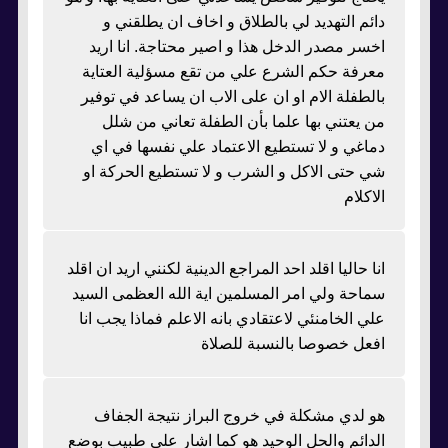
دائم التهديد لي بالطلاق و اخاف ان يطلقني و
اخسر مصدر الدخل هذا و اصير محتاجة. انا اريد
معرفة حكم الشرع علي من تقع مسؤلية العتاية
بالطفلة الام او ان على الاب ان يساعد في توفير
من يعتني بها علما بأن الطفلة تعاني من شلل
دماغي و لا تستطيع الاعتماد علي نفسها في اي
شي حتى الاكل و الشرب و لا تستطيع الحركة او
الاكلام
انا حاليا اقلد احد المراجع الدينية لكنني اريد ان اقلد
سماحة ولي امر المسلمين اية الله العظمى السيد
علي الخامنئي لاعتقادي بانه الاعلم فماذا يجب انا
افعل خصوصا بالنسبة للصلاة
هو لدي مشكلة في خروج البراز نتيجة الجفاف
الدائم والحل الوحيد هو كما اشار علي طبيب بوضع