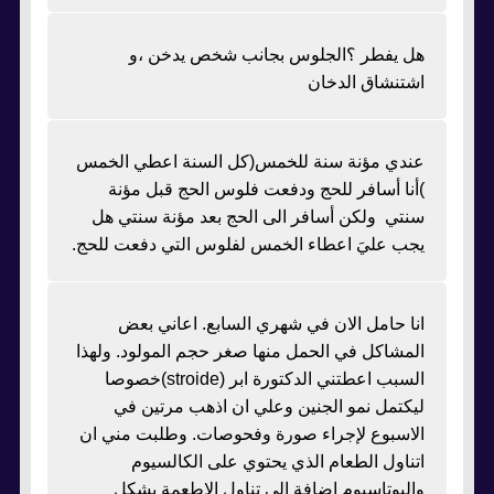
هل يفطر ؟الجلوس بجانب شخص يدخن ،و
اشتنشاق الدخان
عندي مؤنة سنة للخمس(كل السنة اعطي الخمس
)أنا أسافر للحج ودفعت فلوس الحج قبل مؤنة
سنتي ولكن أسافر الى الحج بعد مؤنة سنتي هل
يجب عليَ اعطاء الخمس لفلوس التي دفعت للحج.
انا حامل الان في شهري السابع. اعاني بعض
المشاكل في الحمل منها صغر حجم المولود. ولهذا
السبب اعطتني الدكتورة ابر (stroide)خصوصا
ليكتمل نمو الجنين وعلي ان اذهب مرتين في
الاسبوع لإجراء صورة وفحوصات. وطلبت مني ان
اتناول الطعام الذي يحتوي على الكالسيوم
والبوتاسيوم اضافة الى تناول الاطعمة بشكل