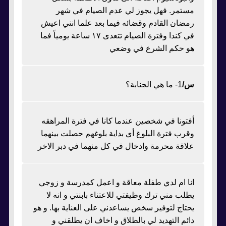
مستمر. فهل يجوز لي عدم الصيام في شهر
رمضان القادم وقضائه فيما بعد علما انني اعيش
في كندا وفترة الصيام تتعدى ١٧ ساعة يومياً فما
هو حكم الشرع في وضعي
س/
1- ما هي الجنابة؟
أفتونا في شخصين عندما كانا في فترة المراهقه
وقرب فترة البلوغ أي بداية بلوغهم حصلت بينهما
علاقة محرمة وادخال في كل منهما في دبر الاخر
انا ام لدي طفلة معاقة و اعمل كمدرسة و زوجي
يطلب مني ترك وظيفتي للاعتناء بابنتي و انه لا
يحتاج لتوفير سخص يساعدني على العناية بها. و هو
دائم التهديد لي بالطلاق و اخاف ان يطلقني و