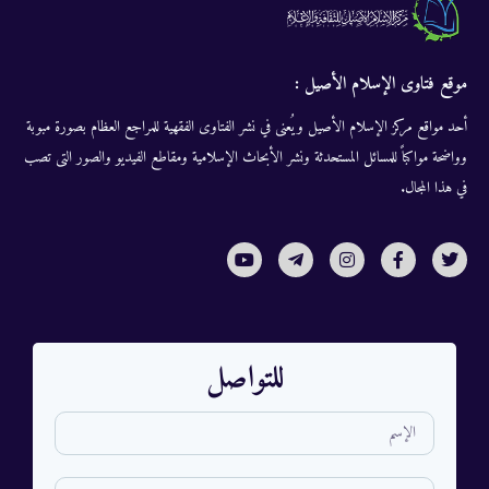
موقع فتاوى الإسلام الأصيل :
أحد مواقع مركز الإسلام الأصيل ويُعنى في نشر الفتاوى الفقهية للمراجع العظام بصورة مبوبة
وواضحة مواكباً للمسائل المستحدثة ونشر الأبحاث الإسلامية ومقاطع الفيديو والصور التى تصب
في هذا المجال.
للتواصل