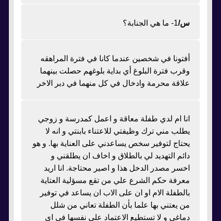
س/
1- ما هي الجنابة؟
أفتونا في شخصين عندما كانا في فترة المراهقه
وقرب فترة البلوغ أي بداية بلوغهم حصلت بينهما
علاقة محرمة وادخال في كل منهما في دبر الاخر
انا ام لدي طفلة معاقة و اعمل كمدرسة و زوجي
يطلب مني ترك وظيفتي للاعتناء بابنتي و انه لا
يحتاج لتوفير سخص يساعدني على العناية بها. و هو
دائم التهديد لي بالطلاق و اخاف ان يطلقني و
اخسر مصدر الدخل هذا و اصير محتاجة. انا اريد
معرفة حكم الشرع علي من تقع مسؤلية العتاية
بالطفلة الام او ان على الاب ان يساعد في توفير
من يعتني بها علما بأن الطفلة تعاني من شلل
دماغي و لا تستطيع الاعتماد علي نفسها في اي