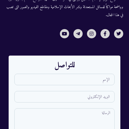
وواضحة مواكباً للمسائل المستحدثة ونشر الأبحاث الإسلامية ومقاطع الفيديو والصور التى تصب
في هذا المجال.
للتواصل