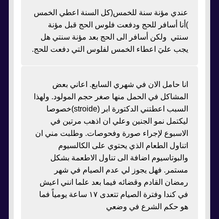
عندي مؤنة سنة للخمس(كل السنة اعطي الخمس
)أنا أسافر للحج ودفعت فلوس الحج قبل مؤنة
سنتي ولكن أسافر الى الحج بعد مؤنة سنتي هل
يجب عليَ اعطاء الخمس لفلوس التي دفعت للحج.
انا حامل الان في شهري السابع. اعاني بعض
المشاكل في الحمل منها صغر حجم المولود. ولهذا
السبب اعطتني الدكتورة ابر (stroide)خصوصا
ليكتمل نمو الجنين وعلي ان اذهب مرتين في
الاسبوع لإجراء صورة وفحوصات. وطلبت مني ان
اتناول الطعام الذي يحتوي على الكالسيوم
والبوتاسيوم اضافة الى تناول الاطعمة بشكل
مستمر. فهل يجوز لي عدم الصيام في شهر
رمضان القادم وقضائه فيما بعد علما انني اعيش
في كندا وفترة الصيام تتعدى ١٧ ساعة يومياً فما
هو حكم الشرع في وضعي