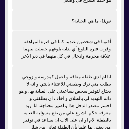
هو حكم الشرع في وضعي
س/
1- ما هي الجنابة؟
أفتونا في شخصين عندما كانا في فترة المراهقه
وقرب فترة البلوغ أي بداية بلوغهم حصلت بينهما
علاقة محرمة وادخال في كل منهما في دبر الاخر
انا ام لدي طفلة معاقة و اعمل كمدرسة و زوجي
يطلب مني ترك وظيفتي للاعتناء بابنتي و انه لا
يحتاج لتوفير سخص يساعدني على العناية بها. و هو
دائم التهديد لي بالطلاق و اخاف ان يطلقني و
اخسر مصدر الدخل هذا و اصير محتاجة. انا اريد
معرفة حكم الشرع علي من تقع مسؤلية العتاية
بالطفلة الام او ان على الاب ان يساعد في توفير
من يعتني بها علما بأن الطفلة تعاني من شلل