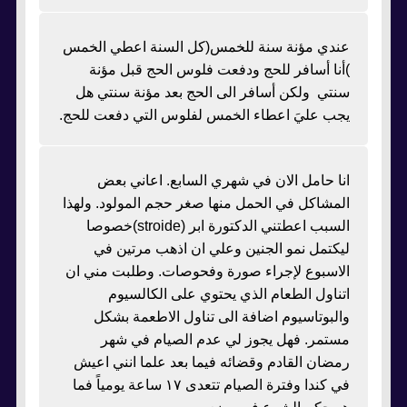
عندي مؤنة سنة للخمس(كل السنة اعطي الخمس
)أنا أسافر للحج ودفعت فلوس الحج قبل مؤنة
سنتي ولكن أسافر الى الحج بعد مؤنة سنتي هل
يجب عليَ اعطاء الخمس لفلوس التي دفعت للحج.
انا حامل الان في شهري السابع. اعاني بعض
المشاكل في الحمل منها صغر حجم المولود. ولهذا
السبب اعطتني الدكتورة ابر (stroide)خصوصا
ليكتمل نمو الجنين وعلي ان اذهب مرتين في
الاسبوع لإجراء صورة وفحوصات. وطلبت مني ان
اتناول الطعام الذي يحتوي على الكالسيوم
والبوتاسيوم اضافة الى تناول الاطعمة بشكل
مستمر. فهل يجوز لي عدم الصيام في شهر
رمضان القادم وقضائه فيما بعد علما انني اعيش
في كندا وفترة الصيام تتعدى ١٧ ساعة يومياً فما