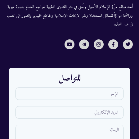
أحد مواقع مركز الإسلام الأصيل ويُعنى في نشر الفتاوى الفقهية للمراجع العظام بصورة مبوبة
وواضحة مواكباً للمسائل المستحدثة ونشر الأبحاث الإسلامية ومقاطع الفيديو والصور التى تصب
في هذا المجال.
للتواصل