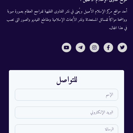
أحد مواقع مركز الإسلام الأصيل ويُعنى في نشر الفتاوى الفقهية للمراجع العظام بصورة مبوبة
وواضحة مواكباً للمسائل المستحدثة ونشر الأبحاث الإسلامية ومقاطع الفيديو والصور التى تصب
في هذا المجال.
للتواصل