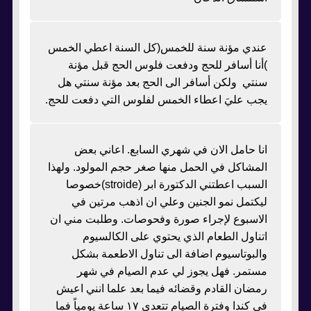
عندي مؤنة سنة للخمس(كل السنة اعطي الخمس
)أنا أسافر للحج ودفعت فلوس الحج قبل مؤنة
سنتي ولكن أسافر الى الحج بعد مؤنة سنتي هل
يجب عليَ اعطاء الخمس لفلوس التي دفعت للحج.
انا حامل الان في شهري السابع. اعاني بعض
المشاكل في الحمل منها صغر حجم المولود. ولهذا
السبب اعطتني الدكتورة ابر (stroide)خصوصا
ليكتمل نمو الجنين وعلي ان اذهب مرتين في
الاسبوع لإجراء صورة وفحوصات. وطلبت مني ان
اتناول الطعام الذي يحتوي على الكالسيوم
والبوتاسيوم اضافة الى تناول الاطعمة بشكل
مستمر. فهل يجوز لي عدم الصيام في شهر
رمضان القادم وقضائه فيما بعد علما انني اعيش
في كندا وفترة الصيام تتعدى ١٧ ساعة يومياً فما