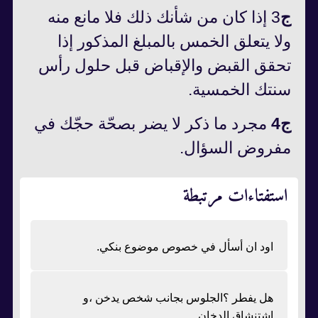
ج
3 إذا كان من شأنك ذلك فلا مانع منه
ولا يتعلق الخمس بالمبلغ المذكور إذا
تحقق القبض والإقباض قبل حلول رأس
سنتك الخمسية.
ج4
مجرد ما ذكر لا يضر بصحّة حجّك في
مفروض السؤال.
استفتاءات مرتبطة
اود ان أسأل في خصوص موضوع بنكي.
هل يفطر ؟الجلوس بجانب شخص يدخن ،و
اشتنشاق الدخان