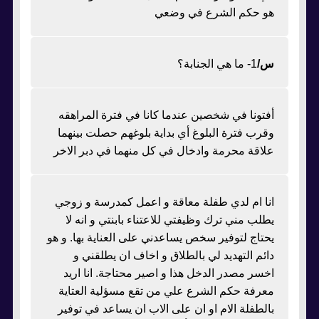
هو حكم الشرع في وضعي
س/
1- ما هي الجنابة؟
أفتونا في شخصين عندما كانا في فترة المراهقه
وقرب فترة البلوغ أي بداية بلوغهم حصلت بينهما
علاقة محرمة وادخال في كل منهما في دبر الاخر
انا ام لدي طفلة معاقة و اعمل كمدرسة و زوجي
يطلب مني ترك وظيفتي للاعتناء بابنتي و انه لا
يحتاج لتوفير سخص يساعدني على العناية بها. و هو
دائم التهديد لي بالطلاق و اخاف ان يطلقني و
اخسر مصدر الدخل هذا و اصير محتاجة. انا اريد
معرفة حكم الشرع علي من تقع مسؤلية العتاية
بالطفلة الام او ان على الاب ان يساعد في توفير