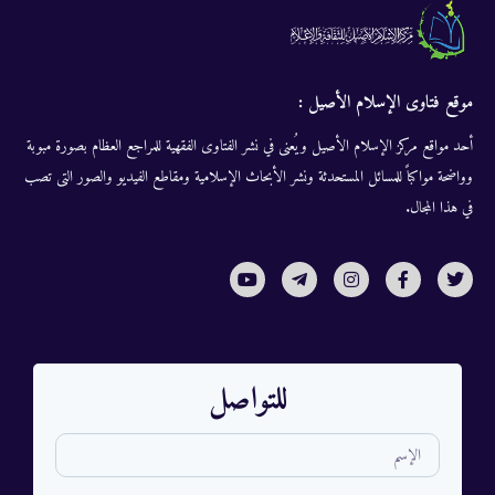
موقع فتاوى الإسلام الأصيل :
أحد مواقع مركز الإسلام الأصيل ويُعنى في نشر الفتاوى الفقهية للمراجع العظام بصورة مبوبة
وواضحة مواكباً للمسائل المستحدثة ونشر الأبحاث الإسلامية ومقاطع الفيديو والصور التى تصب
في هذا المجال.
للتواصل