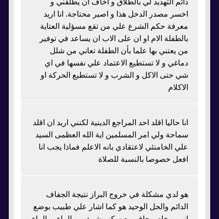
دائم التهديد لي بالطلاق و اخاف ان يطلقني و
اخسر مصدر الدخل هذا و اصير محتاجة. انا اريد
معرفة حكم الشرع علي من تقع مسؤلية العتاية
بالطفلة الام او ان على الاب ان يساعد في توفير
من يعتني بها علما بأن الطفلة تعاني من شلل
دماغي و لا تستطيع الاعتماد علي نفسها في اي
شي حتى الاكل و الشرب و لا تستطيع الحركة او
الاكلام
انا حاليا اقلد احد المراجع الدينية لكنني اريد ان اقلد
سماحة ولي امر المسلمين اية الله العظمى السيد
علي الخامنئي لاعتقادي بانه الاعلم فماذا يجب انا
افعل خصوصا بالنسبة للصلاة
هو لدي مشكلة في خروج البراز نتيجة الجفاف
الدائم والحل الوحيد هو كما اشار علي طبيب بوضع
انبوب خاص جاف مع سكب شيئ من الماء , والماء