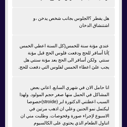
هل يفطر ؟الجلوس بجانب شخص يدخن ،و
اشتنشاق الدخان
عندي مؤنة سنة للخمس(كل السنة اعطي الخمس
)أنا أسافر للحج ودفعت فلوس الحج قبل مؤنة
سنتي ولكن أسافر الى الحج بعد مؤنة سنتي هل
يجب عليَ اعطاء الخمس لفلوس التي دفعت للحج.
انا حامل الان في شهري السابع. اعاني بعض
المشاكل في الحمل منها صغر حجم المولود. ولهذا
السبب اعطتني الدكتورة ابر (stroide)خصوصا
ليكتمل نمو الجنين وعلي ان اذهب مرتين في
الاسبوع لإجراء صورة وفحوصات. وطلبت مني ان
اتناول الطعام الذي يحتوي على الكالسيوم