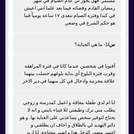
مستمر. فهل يجوز لي عدم الصيام في شهر
رمضان القادم وقضائه فيما بعد علما انني اعيش
في كندا وفترة الصيام تتعدى ١٧ ساعة يومياً فما
هو حكم الشرع في وضعي
س/
1- ما هي الجنابة؟
أفتونا في شخصين عندما كانا في فترة المراهقه
وقرب فترة البلوغ أي بداية بلوغهم حصلت بينهما
علاقة محرمة وادخال في كل منهما في دبر الاخر
انا ام لدي طفلة معاقة و اعمل كمدرسة و زوجي
يطلب مني ترك وظيفتي للاعتناء بابنتي و انه لا
يحتاج لتوفير سخص يساعدني على العناية بها. و هو
دائم التهديد لي بالطلاق و اخاف ان يطلقني و
اخسر مصدر الدخل هذا و اصير محتاجة. انا اريد