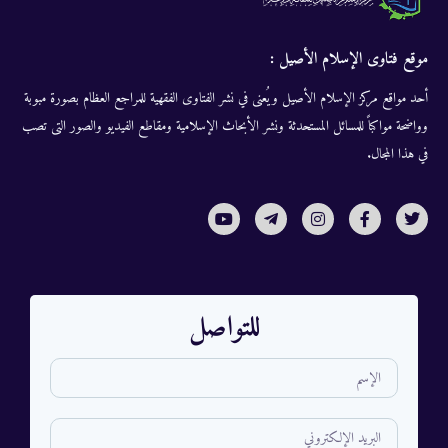
موقع فتاوى الإسلام الأصيل :
أحد مواقع مركز الإسلام الأصيل ويُعنى في نشر الفتاوى الفقهية للمراجع العظام بصورة مبوبة
وواضحة مواكباً للمسائل المستحدثة ونشر الأبحاث الإسلامية ومقاطع الفيديو والصور التى تصب
في هذا المجال.
للتواصل