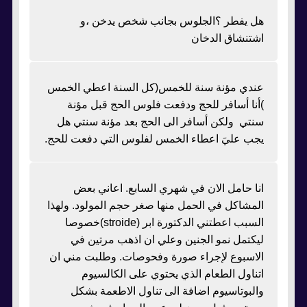
هل يفطر ؟الجلوس بجانب شخص يدخن ،و
اشتنشاق الدخان
عندي مؤنة سنة للخمس(كل السنة اعطي الخمس
)أنا أسافر للحج ودفعت فلوس الحج قبل مؤنة
سنتي ولكن أسافر الى الحج بعد مؤنة سنتي هل
يجب عليَ اعطاء الخمس لفلوس التي دفعت للحج.
انا حامل الان في شهري السابع. اعاني بعض
المشاكل في الحمل منها صغر حجم المولود. ولهذا
السبب اعطتني الدكتورة ابر (stroide)خصوصا
ليكتمل نمو الجنين وعلي ان اذهب مرتين في
الاسبوع لإجراء صورة وفحوصات. وطلبت مني ان
اتناول الطعام الذي يحتوي على الكالسيوم
والبوتاسيوم اضافة الى تناول الاطعمة بشكل