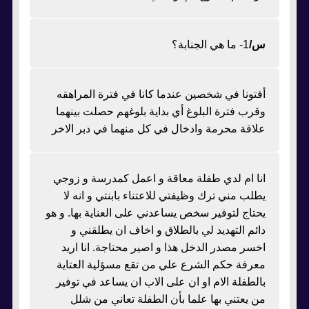
س/
1- ما هي الجنابة؟
أفتونا في شخصين عندما كانا في فترة المراهقه
وقرب فترة البلوغ أي بداية بلوغهم حصلت بينهما
علاقة محرمة وادخال في كل منهما في دبر الاخر
انا ام لدي طفلة معاقة و اعمل كمدرسة و زوجي
يطلب مني ترك وظيفتي للاعتناء بابنتي و انه لا
يحتاج لتوفير سخص يساعدني على العناية بها. و هو
دائم التهديد لي بالطلاق و اخاف ان يطلقني و
اخسر مصدر الدخل هذا و اصير محتاجة. انا اريد
معرفة حكم الشرع علي من تقع مسؤلية العتاية
بالطفلة الام او ان على الاب ان يساعد في توفير
من يعتني بها علما بأن الطفلة تعاني من شلل