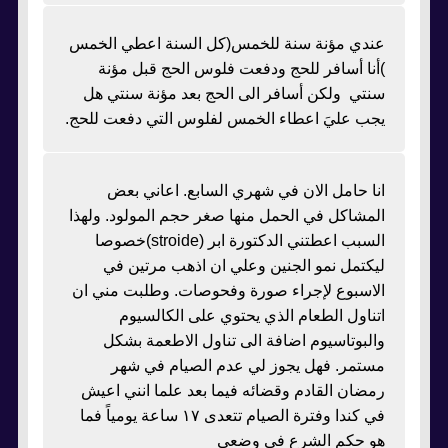
عندي مؤنة سنة للخمس(كل السنة اعطي الخمس
)أنا أسافر للحج ودفعت فلوس الحج قبل مؤنة
سنتي ولكن أسافر الى الحج بعد مؤنة سنتي هل
يجب عليَ اعطاء الخمس لفلوس التي دفعت للحج.
انا حامل الان في شهري السابع. اعاني بعض
المشاكل في الحمل منها صغر حجم المولود. ولهذا
السبب اعطتني الدكتورة ابر (stroide)خصوصا
ليكتمل نمو الجنين وعلي ان اذهب مرتين في
الاسبوع لإجراء صورة وفحوصات. وطلبت مني ان
اتناول الطعام الذي يحتوي على الكالسيوم
والبوتاسيوم اضافة الى تناول الاطعمة بشكل
مستمر. فهل يجوز لي عدم الصيام في شهر
رمضان القادم وقضائه فيما بعد علما انني اعيش
في كندا وفترة الصيام تتعدى ١٧ ساعة يومياً فما
هو حكم الشرع في وضعي