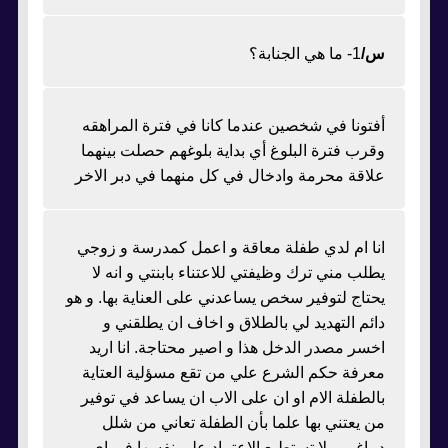
س/
1- ما هي الجنابة؟
أفتونا في شخصين عندما كانا في فترة المراهقه
وقرب فترة البلوغ أي بداية بلوغهم حصلت بينهما
علاقة محرمة وادخال في كل منهما في دبر الاخر
انا ام لدي طفلة معاقة و اعمل كمدرسة و زوجي
يطلب مني ترك وظيفتي للاعتناء بابنتي و انه لا
يحتاج لتوفير سخص يساعدني على العناية بها. و هو
دائم التهديد لي بالطلاق و اخاف ان يطلقني و
اخسر مصدر الدخل هذا و اصير محتاجة. انا اريد
معرفة حكم الشرع علي من تقع مسؤلية العتاية
بالطفلة الام او ان على الاب ان يساعد في توفير
من يعتني بها علما بأن الطفلة تعاني من شلل
دماغي و لا تستطيع الاعتماد علي نفسها في اي