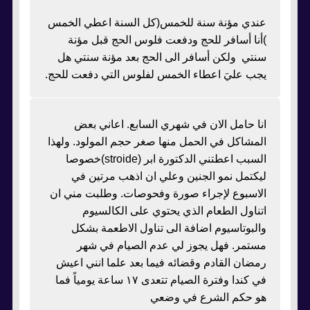
عندي مؤنة سنة للخمس(كل السنة اعطي الخمس
)أنا أسافر للحج ودفعت فلوس الحج قبل مؤنة
سنتي ولكن أسافر الى الحج بعد مؤنة سنتي هل
يجب عليَ اعطاء الخمس لفلوس التي دفعت للحج.
انا حامل الان في شهري السابع. اعاني بعض
المشاكل في الحمل منها صغر حجم المولود. ولهذا
السبب اعطتني الدكتورة ابر (stroide)خصوصا
ليكتمل نمو الجنين وعلي ان اذهب مرتين في
الاسبوع لإجراء صورة وفحوصات. وطلبت مني ان
اتناول الطعام الذي يحتوي على الكالسيوم
والبوتاسيوم اضافة الى تناول الاطعمة بشكل
مستمر. فهل يجوز لي عدم الصيام في شهر
رمضان القادم وقضائه فيما بعد علما انني اعيش
في كندا وفترة الصيام تتعدى ١٧ ساعة يومياً فما
هو حكم الشرع في وضعي