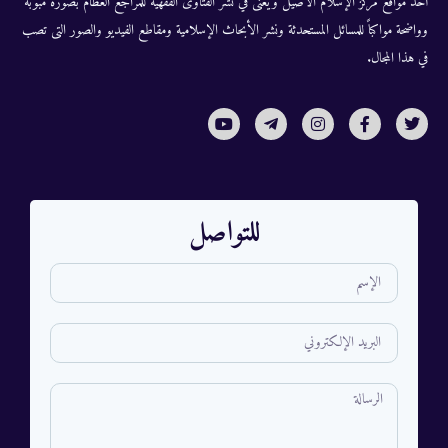
أحد مواقع مركز الإسلام الأصيل ويُعنى في نشر الفتاوى الفقهية للمراجع العظام بصورة مبوبة
وواضحة مواكباً للمسائل المستحدثة ونشر الأبحاث الإسلامية ومقاطع الفيديو والصور التى تصب
في هذا المجال.
للتواصل