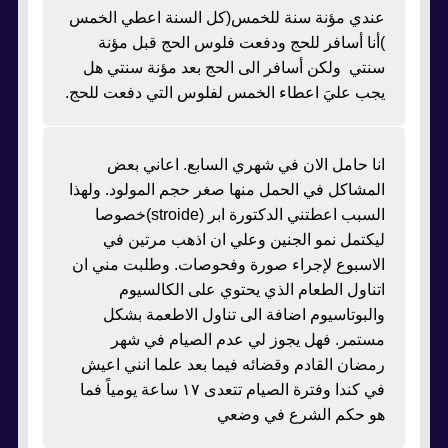
عندي مؤنة سنة للخمس(كل السنة اعطي الخمس
)أنا أسافر للحج ودفعت فلوس الحج قبل مؤنة
سنتي ولكن أسافر الى الحج بعد مؤنة سنتي هل
يجب عليَ اعطاء الخمس لفلوس التي دفعت للحج.
انا حامل الان في شهري السابع. اعاني بعض
المشاكل في الحمل منها صغر حجم المولود. ولهذا
السبب اعطتني الدكتورة ابر (stroide)خصوصا
ليكتمل نمو الجنين وعلي ان اذهب مرتين في
الاسبوع لإجراء صورة وفحوصات. وطلبت مني ان
اتناول الطعام الذي يحتوي على الكالسيوم
والبوتاسيوم اضافة الى تناول الاطعمة بشكل
مستمر. فهل يجوز لي عدم الصيام في شهر
رمضان القادم وقضائه فيما بعد علما انني اعيش
في كندا وفترة الصيام تتعدى ١٧ ساعة يومياً فما
هو حكم الشرع في وضعي