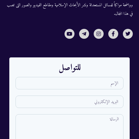
وواضحة مواكباً للمسائل المستحدثة ونشر الأبحاث الإسلامية ومقاطع الفيديو والصور التى تصب
في هذا المجال.
للتواصل