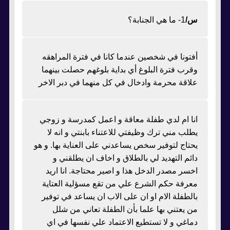
س/
1- ما هي الجنابة؟
أفتونا في شخصين عندما كانا في فترة المراهقه
وقرب فترة البلوغ أي بداية بلوغهم حصلت بينهما
علاقة محرمة وادخال في كل منهما في دبر الاخر
انا ام لدي طفلة معاقة و اعمل كمدرسة و زوجي
يطلب مني ترك وظيفتي للاعتناء بابنتي و انه لا
يحتاج لتوفير سخص يساعدني على العناية بها. و هو
دائم التهديد لي بالطلاق و اخاف ان يطلقني و
اخسر مصدر الدخل هذا و اصير محتاجة. انا اريد
معرفة حكم الشرع علي من تقع مسؤلية العتاية
بالطفلة الام او ان على الاب ان يساعد في توفير
من يعتني بها علما بأن الطفلة تعاني من شلل
دماغي و لا تستطيع الاعتماد علي نفسها في اي