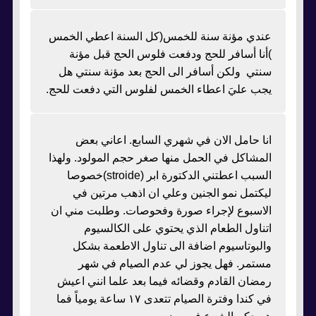
عندي مؤنة سنة للخمس(كل السنة اعطي الخمس
)أنا أسافر للحج ودفعت فلوس الحج قبل مؤنة
سنتي ولكن أسافر الى الحج بعد مؤنة سنتي هل
يجب عليَ اعطاء الخمس لفلوس التي دفعت للحج.
انا حامل الان في شهري السابع. اعاني بعض
المشاكل في الحمل منها صغر حجم المولود. ولهذا
السبب اعطتني الدكتورة ابر (stroide)خصوصا
ليكتمل نمو الجنين وعلي ان اذهب مرتين في
الاسبوع لإجراء صورة وفحوصات. وطلبت مني ان
اتناول الطعام الذي يحتوي على الكالسيوم
والبوتاسيوم اضافة الى تناول الاطعمة بشكل
مستمر. فهل يجوز لي عدم الصيام في شهر
رمضان القادم وقضائه فيما بعد علما انني اعيش
في كندا وفترة الصيام تتعدى ١٧ ساعة يومياً فما