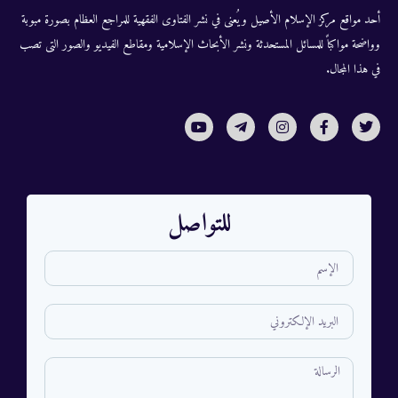
أحد مواقع مركز الإسلام الأصيل ويُعنى في نشر الفتاوى الفقهية للمراجع العظام بصورة مبوبة
وواضحة مواكباً للمسائل المستحدثة ونشر الأبحاث الإسلامية ومقاطع الفيديو والصور التى تصب
في هذا المجال.
للتواصل