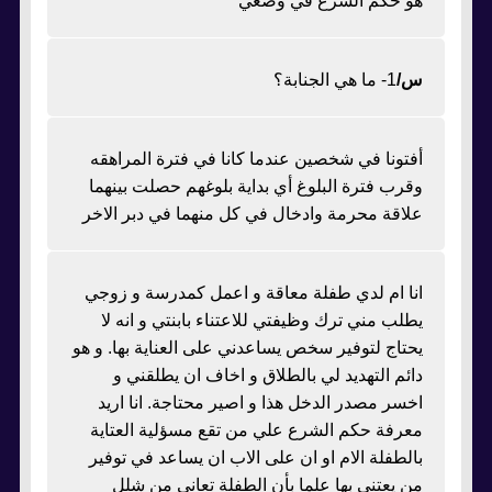
هو حكم الشرع في وضعي
س/
1- ما هي الجنابة؟
أفتونا في شخصين عندما كانا في فترة المراهقه
وقرب فترة البلوغ أي بداية بلوغهم حصلت بينهما
علاقة محرمة وادخال في كل منهما في دبر الاخر
انا ام لدي طفلة معاقة و اعمل كمدرسة و زوجي
يطلب مني ترك وظيفتي للاعتناء بابنتي و انه لا
يحتاج لتوفير سخص يساعدني على العناية بها. و هو
دائم التهديد لي بالطلاق و اخاف ان يطلقني و
اخسر مصدر الدخل هذا و اصير محتاجة. انا اريد
معرفة حكم الشرع علي من تقع مسؤلية العتاية
بالطفلة الام او ان على الاب ان يساعد في توفير
من يعتني بها علما بأن الطفلة تعاني من شلل