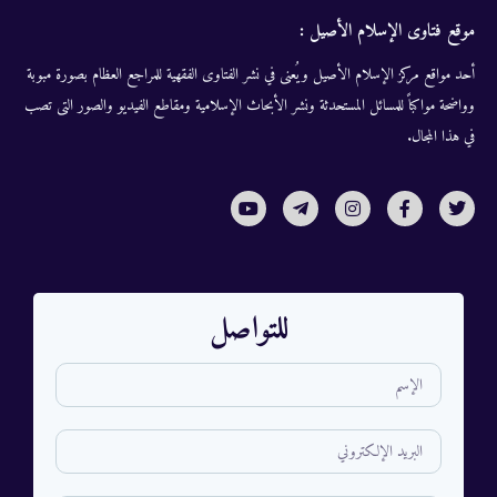
موقع فتاوى الإسلام الأصيل :
أحد مواقع مركز الإسلام الأصيل ويُعنى في نشر الفتاوى الفقهية للمراجع العظام بصورة مبوبة
وواضحة مواكباً للمسائل المستحدثة ونشر الأبحاث الإسلامية ومقاطع الفيديو والصور التى تصب
في هذا المجال.
للتواصل