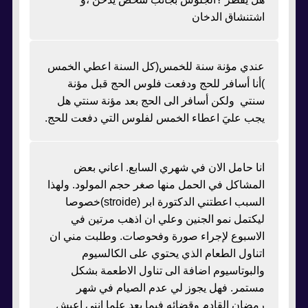
اشتنشاق الدخان
عندي مؤنة سنة للخمس(كل السنة اعطي الخمس
)أنا أسافر للحج ودفعت فلوس الحج قبل مؤنة
سنتي ولكن أسافر الى الحج بعد مؤنة سنتي هل
يجب عليَ اعطاء الخمس لفلوس التي دفعت للحج.
انا حامل الان في شهري السابع. اعاني بعض
المشاكل في الحمل منها صغر حجم المولود. ولهذا
السبب اعطتني الدكتورة ابر (stroide)خصوصا
ليكتمل نمو الجنين وعلي ان اذهب مرتين في
الاسبوع لإجراء صورة وفحوصات. وطلبت مني ان
اتناول الطعام الذي يحتوي على الكالسيوم
والبوتاسيوم اضافة الى تناول الاطعمة بشكل
مستمر. فهل يجوز لي عدم الصيام في شهر
رمضان القادم وقضائه فيما بعد علما انني اعيش