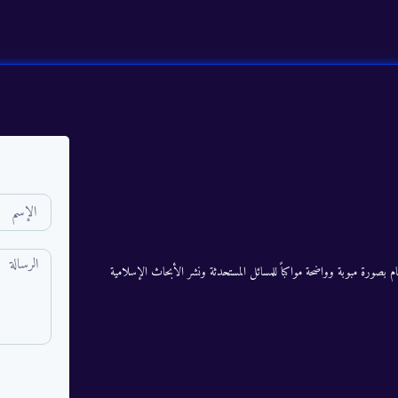
م بصورة مبوبة وواضحة مواكباً للمسائل المستحدثة ونشر الأبحاث الإسلامية