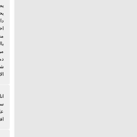
يط
يح
دا
اخ
مع
با
من
دم
شي
الا
انا
سم
عل
اف