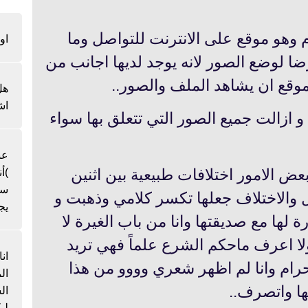
وهو موقع على الانترنت للتواصل وما
او
ضا لوضع الصور لانه يوجد لديها اجانب من
موقع ان يشاهد الملف والصور..
هل
اش
 و ازالت جميع الصور التي تتعلق بها سواء
عن
ض الامور اختلافات طبيعية بين اثنين
)أ
سن
ل والاختلاف جعلها تكسر كلامي وذهبت و
يج
 مع صديقتها وانا من باب الغيرة لا
لا اعرف ماحكم الشرع علماً فهي تريد
ان
 حرام وانا لم اظهر شعري وووو من هذا
ال
ها واتصرف..
لي