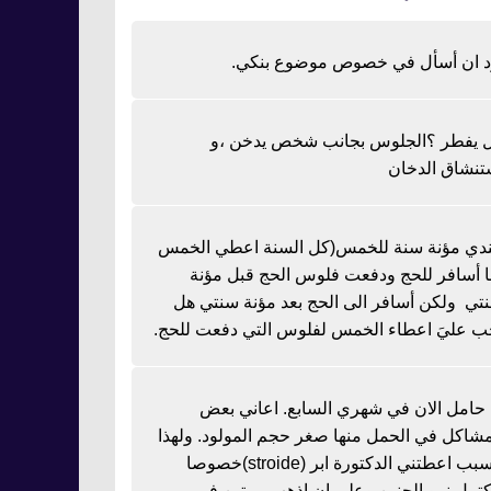
د ان أسأل في خصوص موضوع بنكي.
 يفطر ؟الجلوس بجانب شخص يدخن ،و
تنشاق الدخان
دي مؤنة سنة للخمس(كل السنة اعطي الخمس
نا أسافر للحج ودفعت فلوس الحج قبل مؤنة
تي ولكن أسافر الى الحج بعد مؤنة سنتي هل
ب عليَ اعطاء الخمس لفلوس التي دفعت للحج.
ا حامل الان في شهري السابع. اعاني بعض
مشاكل في الحمل منها صغر حجم المولود. ولهذا
السبب اعطتني الدكتورة ابر (stroide)خصوصا
كتمل نمو الجنين وعلي ان اذهب مرتين في