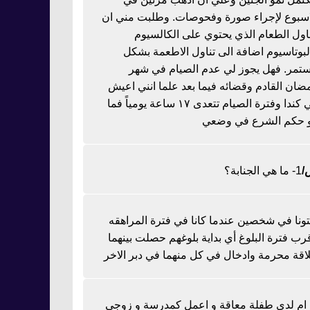
اسبوع لإجراء صورة وفحوصات. وطلبت مني ان
ناول الطعام الذي يحتوي على الكالسيوم
لبوتاسيوم اضافة الى تناول الاطعمة بشكل
تمر. فهل يجوز لي عدم الصيام في شهر
ضان القادم وقضائه فيما بعد علما انني اعيش
في كندا وفترة الصيام تتعدى ١٧ ساعة يومياً فما
 حكم الشرع في وضعي
1- ما هي الجنابة؟
تونا في شخصين عندما كانا في فترة المراهقه
رب فترة البلوغ أي بداية بلوغهم حصلت بينهما
اقة محرمة وادخال في كل منهما في دبر الاخر
ا ام لدي طفلة معاقة و اعمل كمدرسة و زوجي