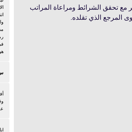
كر مع تحقق الشرائط ومراعاة المراتب
ال
ات
ى المرجع الذي تقلده.
وا
مس
رم
هو
س/
أف
وق
عل
ان