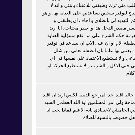
لب مني ترك وظيفتي للاعتناء بابنتي و انه لا
تاج لتوفير سخص يساعدني على العناية بها. و هو
ئم التهديد لي بالطلاق و اخاف ان يطلقني و
سر مصدر الدخل هذا و اصير محتاجة. انا اريد
رفة حكم الشرع علي من تقع مسؤلية العتاية
لطفلة الام او ان على الاب ان يساعد في توفير
 يعتني بها علما بأن الطفلة تعاني من شلل
اغي و لا تستطيع الاعتماد علي نفسها في اي
 حتى الاكل و الشرب و لا تستطيع الحركة او
كلام
 حاليا اقلد احد المراجع الدينية لكنني اريد ان اقلد
احة ولي امر المسلمين اية الله العظمى السيد
ي الخامنئي لاعتقادي بانه الاعلم فماذا يجب انا
عل خصوصا بالنسبة للصلاة