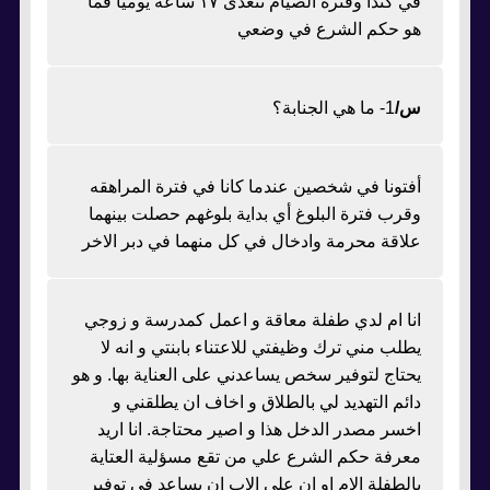
في كندا وفترة الصيام تتعدى ١٧ ساعة يومياً فما
هو حكم الشرع في وضعي
س/
1- ما هي الجنابة؟
أفتونا في شخصين عندما كانا في فترة المراهقه
وقرب فترة البلوغ أي بداية بلوغهم حصلت بينهما
علاقة محرمة وادخال في كل منهما في دبر الاخر
انا ام لدي طفلة معاقة و اعمل كمدرسة و زوجي
يطلب مني ترك وظيفتي للاعتناء بابنتي و انه لا
يحتاج لتوفير سخص يساعدني على العناية بها. و هو
دائم التهديد لي بالطلاق و اخاف ان يطلقني و
اخسر مصدر الدخل هذا و اصير محتاجة. انا اريد
معرفة حكم الشرع علي من تقع مسؤلية العتاية
بالطفلة الام او ان على الاب ان يساعد في توفير