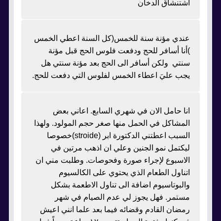
اشتنشاق الدخان
عندي مؤنة سنة للخمس(كل السنة اعطي الخمس
)أنا أسافر للحج ودفعت فلوس الحج قبل مؤنة
سنتي ولكن أسافر الى الحج بعد مؤنة سنتي هل
يجب عليَ اعطاء الخمس لفلوس التي دفعت للحج.
انا حامل الان في شهري السابع. اعاني بعض
المشاكل في الحمل منها صغر حجم المولود. ولهذا
السبب اعطتني الدكتورة ابر (stroide)خصوصا
ليكتمل نمو الجنين وعلي ان اذهب مرتين في
الاسبوع لإجراء صورة وفحوصات. وطلبت مني ان
اتناول الطعام الذي يحتوي على الكالسيوم
والبوتاسيوم اضافة الى تناول الاطعمة بشكل
مستمر. فهل يجوز لي عدم الصيام في شهر
رمضان القادم وقضائه فيما بعد علما انني اعيش