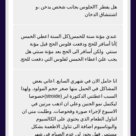
هل يفطر ؟الجلوس بجانب شخص يدخن ،و
اشتنشاق الدخان
عندي مؤنة سنة للخمس(كل السنة اعطي الخمس
)أنا أسافر للحج ودفعت فلوس الحج قبل مؤنة
سنتي ولكن أسافر الى الحج بعد مؤنة سنتي هل
يجب عليَ اعطاء الخمس لفلوس التي دفعت للحج.
انا حامل الان في شهري السابع. اعاني بعض
المشاكل في الحمل منها صغر حجم المولود. ولهذا
السبب اعطتني الدكتورة ابر (stroide)خصوصا
ليكتمل نمو الجنين وعلي ان اذهب مرتين في
الاسبوع لإجراء صورة وفحوصات. وطلبت مني ان
اتناول الطعام الذي يحتوي على الكالسيوم
والبوتاسيوم اضافة الى تناول الاطعمة بشكل
مستمر. فهل يجوز لي عدم الصيام في شهر