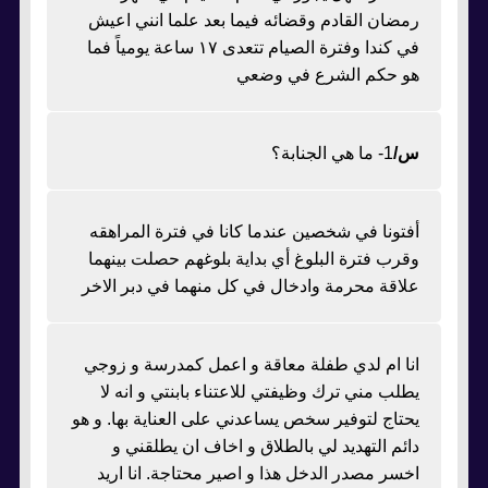
رمضان القادم وقضائه فيما بعد علما انني اعيش
في كندا وفترة الصيام تتعدى ١٧ ساعة يومياً فما
هو حكم الشرع في وضعي
س/
1- ما هي الجنابة؟
أفتونا في شخصين عندما كانا في فترة المراهقه
وقرب فترة البلوغ أي بداية بلوغهم حصلت بينهما
علاقة محرمة وادخال في كل منهما في دبر الاخر
انا ام لدي طفلة معاقة و اعمل كمدرسة و زوجي
يطلب مني ترك وظيفتي للاعتناء بابنتي و انه لا
يحتاج لتوفير سخص يساعدني على العناية بها. و هو
دائم التهديد لي بالطلاق و اخاف ان يطلقني و
اخسر مصدر الدخل هذا و اصير محتاجة. انا اريد