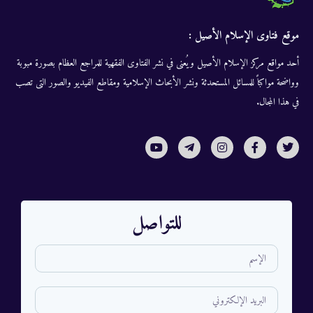
موقع فتاوى الإسلام الأصيل :
أحد مواقع مركز الإسلام الأصيل ويُعنى في نشر الفتاوى الفقهية للمراجع العظام بصورة مبوبة
وواضحة مواكباً للمسائل المستحدثة ونشر الأبحاث الإسلامية ومقاطع الفيديو والصور التى تصب
في هذا المجال.
للتواصل