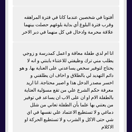
أفتونا في شخصين عندما كانا في فترة المراهقه
وقرب فترة البلوغ أي بداية بلوغهم حصلت بينهما
علاقة محرمة وادخال في كل منهما في دبر الاخر
انا ام لدي طفلة معاقة و اعمل كمدرسة و زوجي
يطلب مني ترك وظيفتي للاعتناء بابنتي و انه لا
يحتاج لتوفير سخص يساعدني على العناية بها. و هو
دائم التهديد لي بالطلاق و اخاف ان يطلقني و
اخسر مصدر الدخل هذا و اصير محتاجة. انا اريد
معرفة حكم الشرع علي من تقع مسؤلية العتاية
بالطفلة الام او ان على الاب ان يساعد في توفير
من يعتني بها علما بأن الطفلة تعاني من شلل
دماغي و لا تستطيع الاعتماد علي نفسها في اي
شي حتى الاكل و الشرب و لا تستطيع الحركة او
الاكلام