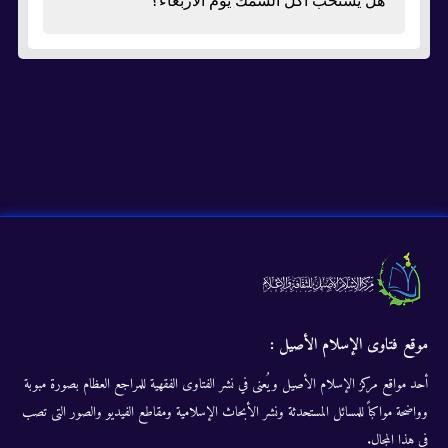
هل يستحب أكل السمك يوم الأربعاء؟
موقع فتاوى الإسلام الأصيل :
أحد مواقع مركز الإسلام الأصيل ويُعنى في نشر الفتاوى الفقهية للمراجع العظام بصورة مبوبة
وواضحة مواكباً للمسائل المستحدثة ونشر الأبحاث الإسلامية ومقاطع الفيديو والصور التى تصب
في هذا المجال.