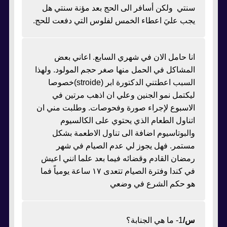
سنتي ولكن أسافر الى الحج بعد مؤنة سنتي هل
يجب عليَ اعطاء الخمس لفلوس التي دفعت للحج.
انا حامل الان في شهري السابع. اعاني بعض
المشاكل في الحمل منها صغر حجم المولود. ولهذا
السبب اعطتني الدكتورة ابر (stroide)خصوصا
ليكتمل نمو الجنين وعلي ان اذهب مرتين في
الاسبوع لإجراء صورة وفحوصات. وطلبت مني ان
اتناول الطعام الذي يحتوي على الكالسيوم
والبوتاسيوم اضافة الى تناول الاطعمة بشكل
مستمر. فهل يجوز لي عدم الصيام في شهر
رمضان القادم وقضائه فيما بعد علما انني اعيش
في كندا وفترة الصيام تتعدى ١٧ ساعة يومياً فما
هو حكم الشرع في وضعي
س/
1- ما هي الجنابة؟