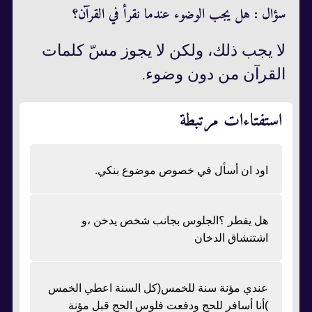
سؤال : هل يجب الوضوء عندما نقرأ في القرآن؟
لا يجب ذلك، ولکن لا يجوز مسّ كلمات
القرآن من دون وضوء.‏‏
استفتاءات مرتبطة
اود ان أسأل في خصوص موضوع بنكي.
هل يفطر ؟الجلوس بجانب شخص يدخن ،و
اشتنشاق الدخان
عندي مؤنة سنة للخمس(كل السنة اعطي الخمس
)أنا أسافر للحج ودفعت فلوس الحج قبل مؤنة