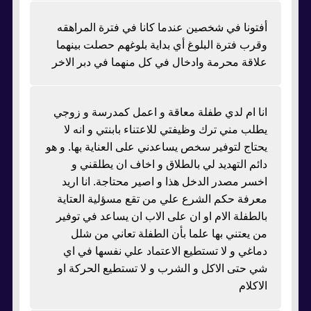
أفتونا في شخصين عندما كانا في فترة المراهقه
وقرب فترة البلوغ أي بداية بلوغهم حصلت بينهما
علاقة محرمة وادخال في كل منهما في دبر الاخر
انا ام لدي طفلة معاقة و اعمل كمدرسة و زوجي
يطلب مني ترك وظيفتي للاعتناء بابنتي و انه لا
يحتاج لتوفير سخص يساعدني على العناية بها. و هو
دائم التهديد لي بالطلاق و اخاف ان يطلقني و
اخسر مصدر الدخل هذا و اصير محتاجة. انا اريد
معرفة حكم الشرع علي من تقع مسؤلية العتاية
بالطفلة الام او ان على الاب ان يساعد في توفير
من يعتني بها علما بأن الطفلة تعاني من شلل
دماغي و لا تستطيع الاعتماد علي نفسها في اي
شي حتى الاكل و الشرب و لا تستطيع الحركة او
الاكلام