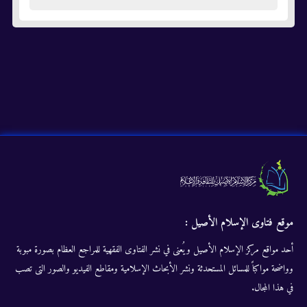
موقع فتاوى الإسلام الأصيل :
أحد مواقع مركز الإسلام الأصيل ويُعنى في نشر الفتاوى الفقهية للمراجع العظام بصورة مبوبة
وواضحة مواكباً للمسائل المستحدثة ونشر الأبحاث الإسلامية ومقاطع الفيديو والصور التى تصب
في هذا المجال.