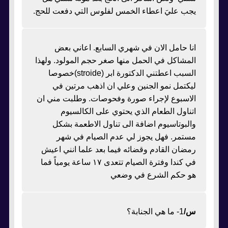
يجب عليَ اعطاء الخمس لفلوس التي دفعت للحج.
انا حامل الان في شهري السابع. اعاني بعض
المشاكل في الحمل منها صغر حجم المولود. ولهذا
السبب اعطتني الدكتورة ابر (stroide)خصوصا
ليكتمل نمو الجنين وعلي ان اذهب مرتين في
الاسبوع لإجراء صورة وفحوصات. وطلبت مني ان
اتناول الطعام الذي يحتوي على الكالسيوم
والبوتاسيوم اضافة الى تناول الاطعمة بشكل
مستمر. فهل يجوز لي عدم الصيام في شهر
رمضان القادم وقضائه فيما بعد علما انني اعيش
في كندا وفترة الصيام تتعدى ١٧ ساعة يومياً فما
هو حكم الشرع في وضعي
س/
1- ما هي الجنابة؟