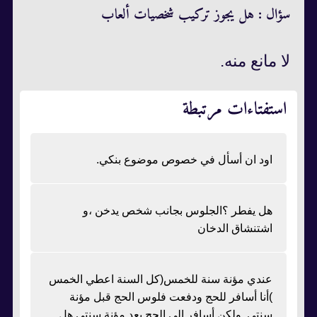
سؤال : هل يجوز تركيب شخصيات ألعاب
لا مانع منه.
استفتاءات مرتبطة
اود ان أسأل في خصوص موضوع بنكي.
هل يفطر ؟الجلوس بجانب شخص يدخن ،و
اشتنشاق الدخان
عندي مؤنة سنة للخمس(كل السنة اعطي الخمس
)أنا أسافر للحج ودفعت فلوس الحج قبل مؤنة
سنتي ولكن أسافر الى الحج بعد مؤنة سنتي هل