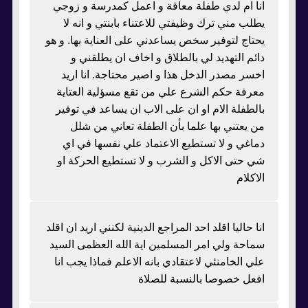
انا ام لدي طفلة معاقة و اعمل كمدرسة و زوجي
يطلب مني ترك وظيفتي للاعتناء بابنتي و انه لا
يحتاج لتوفير سخص يساعدني على العناية بها. و هو
دائم التهديد لي بالطلاق و اخاف ان يطلقني و
اخسر مصدر الدخل هذا و اصير محتاجة. انا اريد
معرفة حكم الشرع علي من تقع مسؤلية العتاية
بالطفلة الام او ان على الاب ان يساعد في توفير
من يعتني بها علما بأن الطفلة تعاني من شلل
دماغي و لا تستطيع الاعتماد علي نفسها في اي
شي حتى الاكل و الشرب و لا تستطيع الحركة او
الاكلام
انا حاليا اقلد احد المراجع الدينية لكنني اريد ان اقلد
سماحة ولي امر المسلمين اية الله العظمى السيد
علي الخامنئي لاعتقادي بانه الاعلم فماذا يجب انا
افعل خصوصا بالنسبة للصلاة