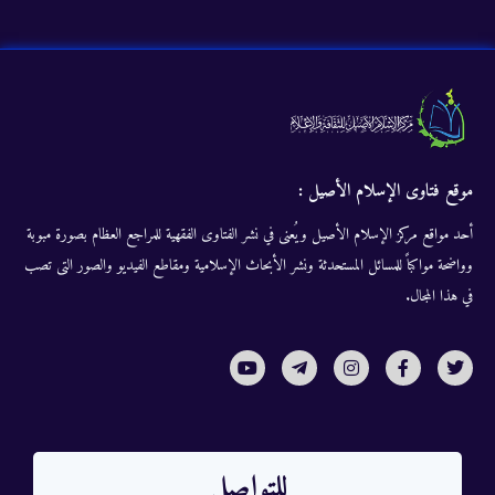
موقع فتاوى الإسلام الأصيل :
أحد مواقع مركز الإسلام الأصيل ويُعنى في نشر الفتاوى الفقهية للمراجع العظام بصورة مبوبة
وواضحة مواكباً للمسائل المستحدثة ونشر الأبحاث الإسلامية ومقاطع الفيديو والصور التى تصب
في هذا المجال.
للتواصل