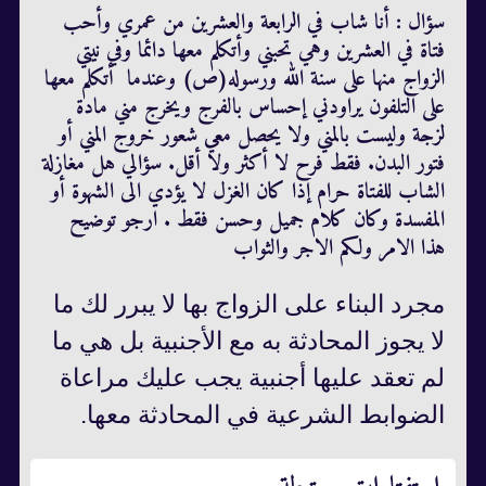
سؤال : أنا شاب في الرابعة والعشرين من عمري وأحب
فتاة في العشرين وهي تحبني وأتكلم معها دائما وفي نيتي
الزواج منها على سنة الله ورسوله‏(ص‏) وعندما ‏ أتكلم معها
على التلفون يراودني إحساس بالفرج ويخرج مني مادة
لزجة وليست بالمني ولا يحصل معي شعور خروج المني أو
فتور البدن.‏ فقط فرح لا أكثر ولا أقل.‏ سؤالي هل مغازلة
الشاب للفتاة حرام إذا كان الغزل لا يؤدي الى الشهوة أو
المفسدة وكان كلام جميل وحسن فقط .‏ ارجو توضيح
هذا الامر ولكم الاجر والثواب
مجرد البناء على الزواج بها لا يبرر لك ما
لا يجوز المحادثة به مع الأجنبية بل هي ما
لم تعقد عليها أجنبية يجب عليك مراعاة
الضوابط الشرعية في المحادثة معها.