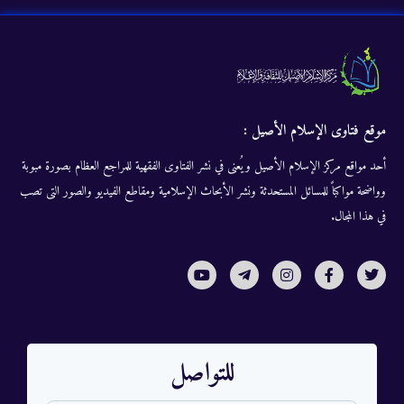
موقع فتاوى الإسلام الأصيل :
أحد مواقع مركز الإسلام الأصيل ويُعنى في نشر الفتاوى الفقهية للمراجع العظام بصورة مبوبة
وواضحة مواكباً للمسائل المستحدثة ونشر الأبحاث الإسلامية ومقاطع الفيديو والصور التى تصب
في هذا المجال.
للتواصل