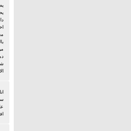
يط
يح
دا
اخ
مع
با
من
دم
شي
الا
انا
سم
عل
اف