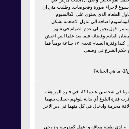
اسبوع لإجراء صورة وفحوصات. وطلبت مني ان
ناول الطعام الذي يحتوي على الكالسيوم
لبوتاسيوم اضافة الى تناول الاطعمة بشكل
تمر. فهل يجوز لي عدم الصيام في شهر
ضان القادم وقضائه فيما بعد علما انني اعيش
في كندا وفترة الصيام تتعدى ١٧ ساعة يومياً فما
 حكم الشرع في وضعي
1- ما هي الجنابة؟
تونا في شخصين عندما كانا في فترة المراهقه
رب فترة البلوغ أي بداية بلوغهم حصلت بينهما
اقة محرمة وادخال في كل منهما في دبر الاخر
ا ام لدي طفلة معاقة و اعمل كمدرسة و زوجي