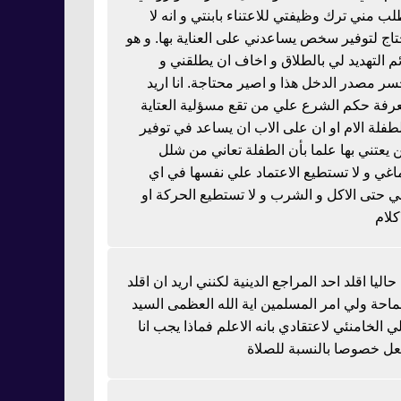
لب مني ترك وظيفتي للاعتناء بابنتي و انه لا
تاج لتوفير سخص يساعدني على العناية بها. و هو
ئم التهديد لي بالطلاق و اخاف ان يطلقني و
سر مصدر الدخل هذا و اصير محتاجة. انا اريد
رفة حكم الشرع علي من تقع مسؤلية العتاية
لطفلة الام او ان على الاب ان يساعد في توفير
 يعتني بها علما بأن الطفلة تعاني من شلل
اغي و لا تستطيع الاعتماد علي نفسها في اي
 حتى الاكل و الشرب و لا تستطيع الحركة او
كلام
 حاليا اقلد احد المراجع الدينية لكنني اريد ان اقلد
احة ولي امر المسلمين اية الله العظمى السيد
ي الخامنئي لاعتقادي بانه الاعلم فماذا يجب انا
عل خصوصا بالنسبة للصلاة