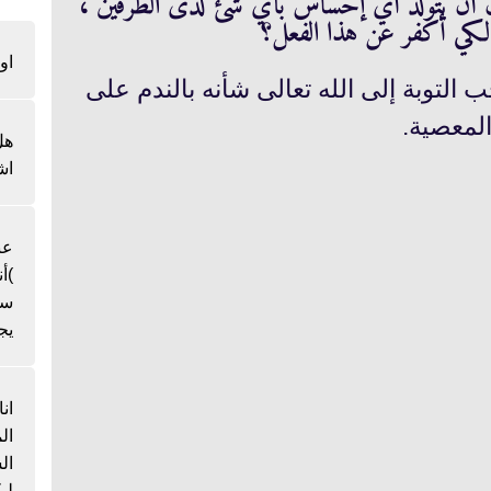
دون أن يتولد أي إحساس بأي شئ لدى الطرفين ،
لكي أكفر عن هذا الفعل؟
او
 التوبة إلى الله تعالى شأنه بالندم على
لمعصية.
هل
اش
عن
)أ
سن
يج
ان
ال
لي