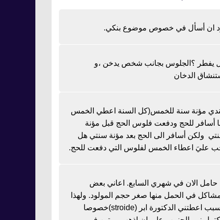
د ان أسأل في خصوص موضوع بنكي.
 يفطر ؟الجلوس بجانب شخص يدخن ،و
تنشاق الدخان
دي مؤنة سنة للخمس(كل السنة اعطي الخمس
نا أسافر للحج ودفعت فلوس الحج قبل مؤنة
تي ولكن أسافر الى الحج بعد مؤنة سنتي هل
ب عليَ اعطاء الخمس لفلوس التي دفعت للحج.
ا حامل الان في شهري السابع. اعاني بعض
مشاكل في الحمل منها صغر حجم المولود. ولهذا
السبب اعطتني الدكتورة ابر (stroide)خصوصا
كتمل نمو الجنين وعلي ان اذهب مرتين في