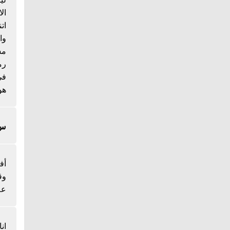
ال
ات
وا
مس
رم
هو
س/
أف
وق
عل
ان