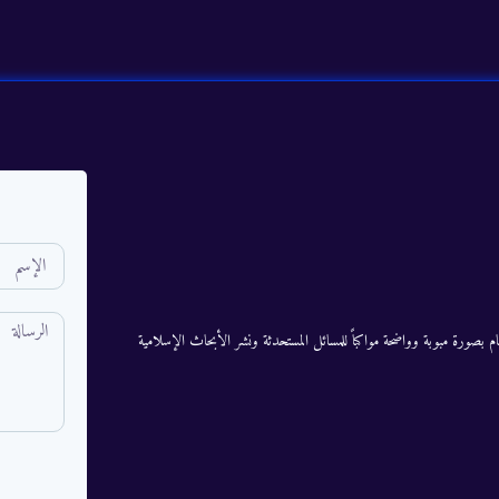
م بصورة مبوبة وواضحة مواكباً للمسائل المستحدثة ونشر الأبحاث الإسلامية