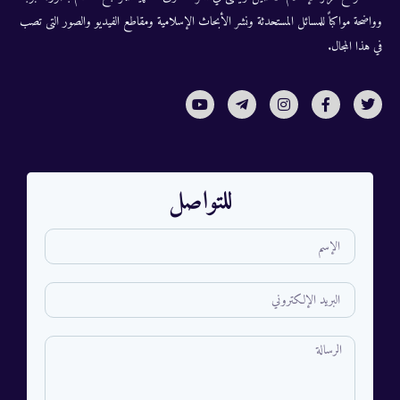
وواضحة مواكباً للمسائل المستحدثة ونشر الأبحاث الإسلامية ومقاطع الفيديو والصور التى تصب
في هذا المجال.
للتواصل