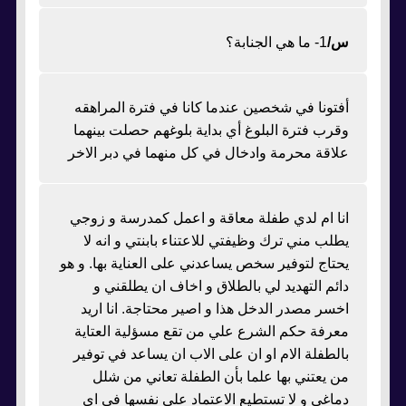
س/
1- ما هي الجنابة؟
أفتونا في شخصين عندما كانا في فترة المراهقه
وقرب فترة البلوغ أي بداية بلوغهم حصلت بينهما
علاقة محرمة وادخال في كل منهما في دبر الاخر
انا ام لدي طفلة معاقة و اعمل كمدرسة و زوجي
يطلب مني ترك وظيفتي للاعتناء بابنتي و انه لا
يحتاج لتوفير سخص يساعدني على العناية بها. و هو
دائم التهديد لي بالطلاق و اخاف ان يطلقني و
اخسر مصدر الدخل هذا و اصير محتاجة. انا اريد
معرفة حكم الشرع علي من تقع مسؤلية العتاية
بالطفلة الام او ان على الاب ان يساعد في توفير
من يعتني بها علما بأن الطفلة تعاني من شلل
دماغي و لا تستطيع الاعتماد علي نفسها في اي