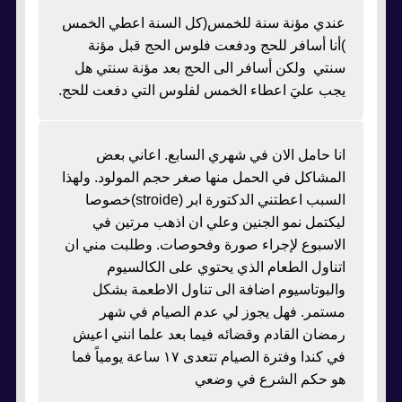
عندي مؤنة سنة للخمس(كل السنة اعطي الخمس
)أنا أسافر للحج ودفعت فلوس الحج قبل مؤنة
سنتي ولكن أسافر الى الحج بعد مؤنة سنتي هل
يجب عليَ اعطاء الخمس لفلوس التي دفعت للحج.
انا حامل الان في شهري السابع. اعاني بعض
المشاكل في الحمل منها صغر حجم المولود. ولهذا
السبب اعطتني الدكتورة ابر (stroide)خصوصا
ليكتمل نمو الجنين وعلي ان اذهب مرتين في
الاسبوع لإجراء صورة وفحوصات. وطلبت مني ان
اتناول الطعام الذي يحتوي على الكالسيوم
والبوتاسيوم اضافة الى تناول الاطعمة بشكل
مستمر. فهل يجوز لي عدم الصيام في شهر
رمضان القادم وقضائه فيما بعد علما انني اعيش
في كندا وفترة الصيام تتعدى ١٧ ساعة يومياً فما
هو حكم الشرع في وضعي