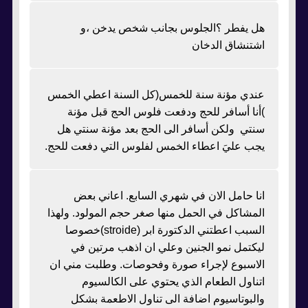
هل يفطر ؟الجلوس بجانب شخص يدخن ،و
اشتنشاق الدخان
عندي مؤنة سنة للخمس(كل السنة اعطي الخمس
)أنا أسافر للحج ودفعت فلوس الحج قبل مؤنة
سنتي ولكن أسافر الى الحج بعد مؤنة سنتي هل
يجب عليَ اعطاء الخمس لفلوس التي دفعت للحج.
انا حامل الان في شهري السابع. اعاني بعض
المشاكل في الحمل منها صغر حجم المولود. ولهذا
السبب اعطتني الدكتورة ابر (stroide)خصوصا
ليكتمل نمو الجنين وعلي ان اذهب مرتين في
الاسبوع لإجراء صورة وفحوصات. وطلبت مني ان
اتناول الطعام الذي يحتوي على الكالسيوم
والبوتاسيوم اضافة الى تناول الاطعمة بشكل