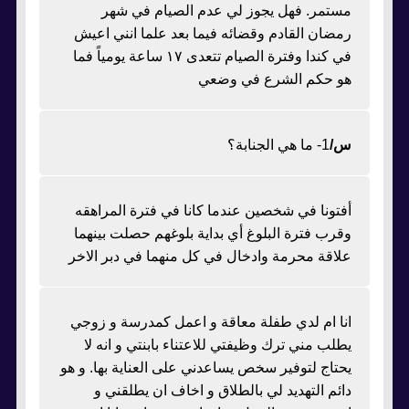
مستمر. فهل يجوز لي عدم الصيام في شهر
رمضان القادم وقضائه فيما بعد علما انني اعيش
في كندا وفترة الصيام تتعدى ١٧ ساعة يومياً فما
هو حكم الشرع في وضعي
س/
1- ما هي الجنابة؟
أفتونا في شخصين عندما كانا في فترة المراهقه
وقرب فترة البلوغ أي بداية بلوغهم حصلت بينهما
علاقة محرمة وادخال في كل منهما في دبر الاخر
انا ام لدي طفلة معاقة و اعمل كمدرسة و زوجي
يطلب مني ترك وظيفتي للاعتناء بابنتي و انه لا
يحتاج لتوفير سخص يساعدني على العناية بها. و هو
دائم التهديد لي بالطلاق و اخاف ان يطلقني و