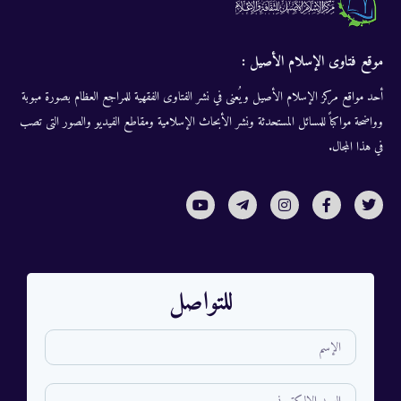
موقع فتاوى الإسلام الأصيل :
أحد مواقع مركز الإسلام الأصيل ويُعنى في نشر الفتاوى الفقهية للمراجع العظام بصورة مبوبة
وواضحة مواكباً للمسائل المستحدثة ونشر الأبحاث الإسلامية ومقاطع الفيديو والصور التى تصب
في هذا المجال.
للتواصل