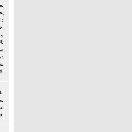
يط
يح
دا
اخ
مع
با
من
دم
شي
الا
انا
سم
عل
اف