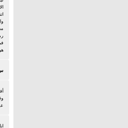
ال
ات
وا
مس
رم
هو
س/
أف
وق
عل
ان