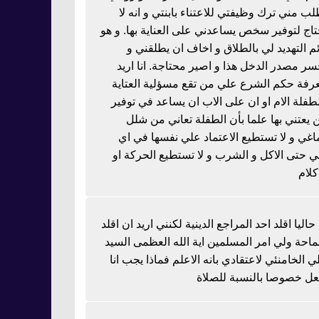
لب مني ترك وظيفتي للاعتناء بابنتي و انه لا
تاج لتوفير سخص يساعدني على العناية بها. و هو
ئم التهديد لي بالطلاق و اخاف ان يطلقني و
سر مصدر الدخل هذا و اصير محتاجة. انا اريد
رفة حكم الشرع علي من تقع مسؤلية العتاية
لطفلة الام او ان على الاب ان يساعد في توفير
 يعتني بها علما بأن الطفلة تعاني من شلل
اغي و لا تستطيع الاعتماد علي نفسها في اي
 حتى الاكل و الشرب و لا تستطيع الحركة او
كلام
 حاليا اقلد احد المراجع الدينية لكنني اريد ان اقلد
احة ولي امر المسلمين اية الله العظمى السيد
ي الخامنئي لاعتقادي بانه الاعلم فماذا يجب انا
عل خصوصا بالنسبة للصلاة