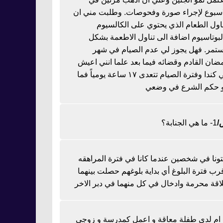
اسبوع لإجراء صورة وفحوصات. وطلبت مني ان
ناول الطعام الذي يحتوي على الكالسيوم
لبوتاسيوم اضافة الى تناول الاطعمة بشكل
تمر. فهل يجوز لي عدم الصيام في شهر
ضان القادم وقضائه فيما بعد علما انني اعيش
في كندا وفترة الصيام تتعدى ١٧ ساعة يومياً فما
 حكم الشرع في وضعي
1- ما هي الجنابة؟
تونا في شخصين عندما كانا في فترة المراهقه
رب فترة البلوغ أي بداية بلوغهم حصلت بينهما
اقة محرمة وادخال في كل منهما في دبر الاخر
ا ام لدي طفلة معاقة و اعمل كمدرسة و زوجي