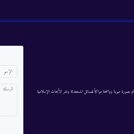
م بصورة مبوبة وواضحة مواكباً للمسائل المستحدثة ونشر الأبحاث الإسلامية