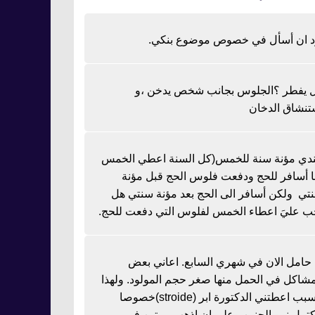
د ان أسأل في خصوص موضوع بنكي.
 يفطر ؟الجلوس بجانب شخص يدخن ،و
تنشاق الدخان
دي مؤنة سنة للخمس(كل السنة اعطي الخمس
نا أسافر للحج ودفعت فلوس الحج قبل مؤنة
تي ولكن أسافر الى الحج بعد مؤنة سنتي هل
ب عليَ اعطاء الخمس لفلوس التي دفعت للحج.
ا حامل الان في شهري السابع. اعاني بعض
مشاكل في الحمل منها صغر حجم المولود. ولهذا
السبب اعطتني الدكتورة ابر (stroide)خصوصا
كتمل نمو الجنين وعلي ان اذهب مرتين في