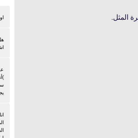
رة المثل.
او
هل
اش
عن
)أ
سن
يج
ان
ال
لي