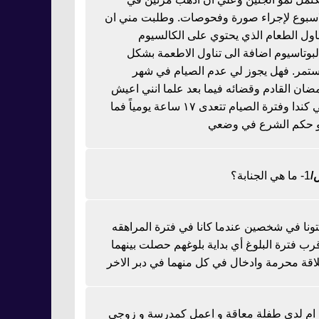
اسبوع لإجراء صورة وفحوصات. وطلبت مني ان
ناول الطعام الذي يحتوي على الكالسيوم
لبوتاسيوم اضافة الى تناول الاطعمة بشكل
تمر. فهل يجوز لي عدم الصيام في شهر
ضان القادم وقضائه فيما بعد علما انني اعيش
في كندا وفترة الصيام تتعدى ١٧ ساعة يومياً فما
 حكم الشرع في وضعي
1- ما هي الجنابة؟
تونا في شخصين عندما كانا في فترة المراهقه
رب فترة البلوغ أي بداية بلوغهم حصلت بينهما
اقة محرمة وادخال في كل منهما في دبر الاخر
ا ام لدي طفلة معاقة و اعمل كمدرسة و زوجي