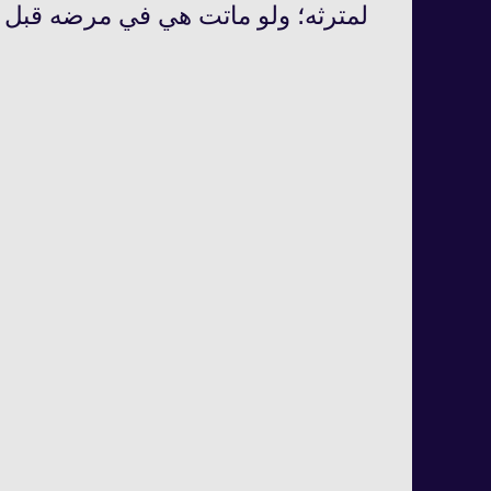
لم‏ترثه؛ ولو ماتت هي في مرضه قبل تمام