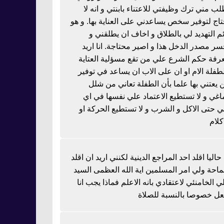
لب مني ترك وظيفتي للاعتناء بابنتي و انه لا
تاج لتوفير سخص يساعدني على العناية بها. و هو
ئم التهديد لي بالطلاق و اخاف ان يطلقني و
سر مصدر الدخل هذا و اصير محتاجة. انا اريد
رفة حكم الشرع علي من تقع مسؤلية العتاية
لطفلة الام او ان على الاب ان يساعد في توفير
 يعتني بها علما بأن الطفلة تعاني من شلل
اغي و لا تستطيع الاعتماد علي نفسها في اي
 حتى الاكل و الشرب و لا تستطيع الحركة او
كلام
 حاليا اقلد احد المراجع الدينية لكنني اريد ان اقلد
احة ولي امر المسلمين اية الله العظمى السيد
ي الخامنئي لاعتقادي بانه الاعلم فماذا يجب انا
عل خصوصا بالنسبة للصلاة