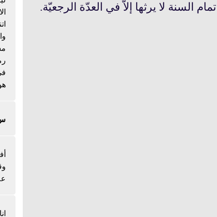
 السنة لا يرثها إلاّ في العدّة الرجعيّة.
ال
ات
وا
مس
رم
هو
س/
أف
وق
عل
ان