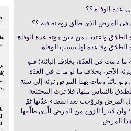
ى عدة الوفاة ؟؟
او
 في المرض الذي طلق زوجته فيه ؟؟
 الطلاق واعتدت من حين موته عدة‌ الوفاة
هل
اش
 الطلاق ولا عدة لها بسبب الوفاة.
ا دامت في العدّة، بخلاف البائنة؛ فلو
عن
رثه الآخر، بخلاف ما لو مات في العدّة
)أ
 ولو بائناً ومات بهذا المرض ترثه إلى سنة
سن
يج
لاق بالتماس منها، فلا ترث المختلعة
حال المرض وتزوّجت بعد انقضاء عدّتها ثمّ
ان
 وأن لايبرأ الزوج من المرض الّذي طلّقها
ال
هذا المرض
لي