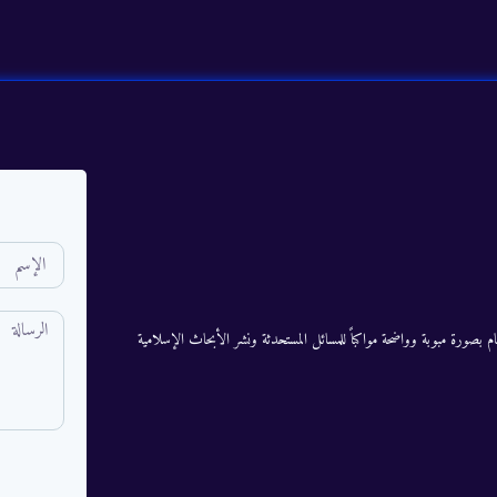
م بصورة مبوبة وواضحة مواكباً للمسائل المستحدثة ونشر الأبحاث الإسلامية