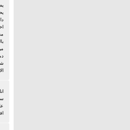
يط
يح
دا
اخ
مع
با
من
دم
شي
الا
انا
سم
عل
اف