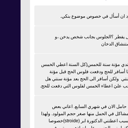
د ان أسأل في خصوص موضوع بنكي.
 يفطر ؟الجلوس بجانب شخص يدخن ،و
تنشاق الدخان
دي مؤنة سنة للخمس(كل السنة اعطي الخمس
نا أسافر للحج ودفعت فلوس الحج قبل مؤنة
تي ولكن أسافر الى الحج بعد مؤنة سنتي هل
ب عليَ اعطاء الخمس لفلوس التي دفعت للحج.
ا حامل الان في شهري السابع. اعاني بعض
مشاكل في الحمل منها صغر حجم المولود. ولهذا
السبب اعطتني الدكتورة ابر (stroide)خصوصا
كتمل نمو الجنين وعلي ان اذهب مرتين في