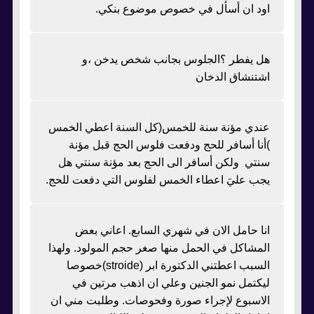
اود ان أسأل في خصوص موضوع بنكي.
هل يفطر ؟الجلوس بجانب شخص يدخن ،و
اشتنشاق الدخان
عندي مؤنة سنة للخمس(كل السنة اعطي الخمس
)أنا أسافر للحج ودفعت فلوس الحج قبل مؤنة
سنتي ولكن أسافر الى الحج بعد مؤنة سنتي هل
يجب عليَ اعطاء الخمس لفلوس التي دفعت للحج.
انا حامل الان في شهري السابع. اعاني بعض
المشاكل في الحمل منها صغر حجم المولود. ولهذا
السبب اعطتني الدكتورة ابر (stroide)خصوصا
ليكتمل نمو الجنين وعلي ان اذهب مرتين في
الاسبوع لإجراء صورة وفحوصات. وطلبت مني ان