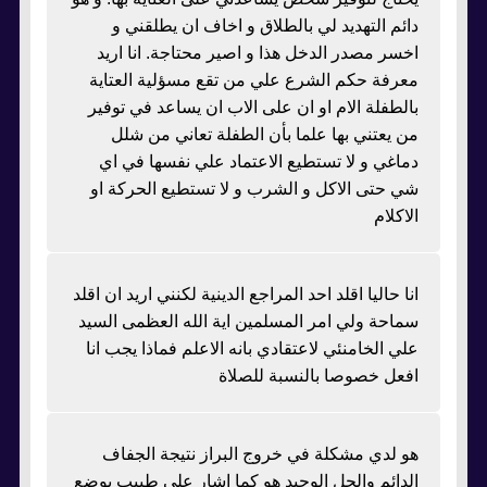
دائم التهديد لي بالطلاق و اخاف ان يطلقني و
اخسر مصدر الدخل هذا و اصير محتاجة. انا اريد
معرفة حكم الشرع علي من تقع مسؤلية العتاية
بالطفلة الام او ان على الاب ان يساعد في توفير
من يعتني بها علما بأن الطفلة تعاني من شلل
دماغي و لا تستطيع الاعتماد علي نفسها في اي
شي حتى الاكل و الشرب و لا تستطيع الحركة او
الاكلام
انا حاليا اقلد احد المراجع الدينية لكنني اريد ان اقلد
سماحة ولي امر المسلمين اية الله العظمى السيد
علي الخامنئي لاعتقادي بانه الاعلم فماذا يجب انا
افعل خصوصا بالنسبة للصلاة
هو لدي مشكلة في خروج البراز نتيجة الجفاف
الدائم والحل الوحيد هو كما اشار علي طبيب بوضع