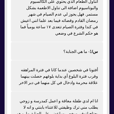
اتناول الطعام الذي يحتوي على الكالسيوم
والبوتاسيوم اضافة الى تناول الاطعمة بشكل
مستمر. فهل يجوز لي عدم الصيام في شهر
رمضان القادم وقضائه فيما بعد علما انني اعيش
في كندا وفترة الصيام تتعدى ١٧ ساعة يومياً فما
هو حكم الشرع في وضعي
س/
1- ما هي الجنابة؟
أفتونا في شخصين عندما كانا في فترة المراهقه
وقرب فترة البلوغ أي بداية بلوغهم حصلت بينهما
علاقة محرمة وادخال في كل منهما في دبر الاخر
انا ام لدي طفلة معاقة و اعمل كمدرسة و زوجي
يطلب مني ترك وظيفتي للاعتناء بابنتي و انه لا
يحتاج لتوفير سخص يساعدني على العناية بها. و هو