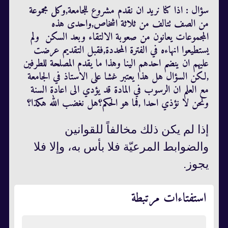
سؤال : اذا كنا نريد ان نقدم مشروع للجامعة,وكل مجموعة
من الصف تتالف من ثلاثة اشخاص,واحدى هذه
المجموعات يعانون من صعوبة الالتقاء وبعد السكن ولم
يستطيعوا انهاءه في الفترة المحددة,فقبل التقديم عرضت
عليهم ان ينضم احدهم الينا وهذا ما يقدم المصلحة للطرفين
,لكن السؤال هل هذا يعتبر غشا على الاستاذ في الجامعة
مع العلم ان الرسوب في المادة قد يؤدي الى اعادة السنة
ونحن لا نؤذي احدا ,فما هو الحكم؟هل نغضب الله هكذا؟
إذا لم يكن ذلك مخالفاً للقوانين
والضوابط المرعيّة فلا بأس به، وإلا فلا
يجوز.
استفتاءات مرتبطة