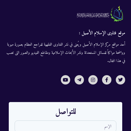
موقع فتاوى الإسلام الأصيل :
أحد مواقع مركز الإسلام الأصيل ويُعنى في نشر الفتاوى الفقهية للمراجع العظام بصورة مبوبة
وواضحة مواكباً للمسائل المستحدثة ونشر الأبحاث الإسلامية ومقاطع الفيديو والصور التى تصب
في هذا المجال.
للتواصل