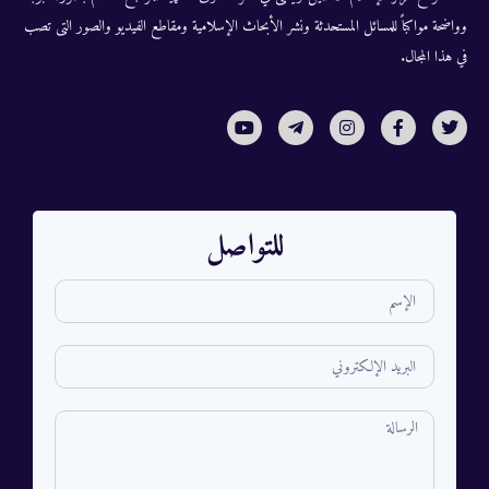
وواضحة مواكباً للمسائل المستحدثة ونشر الأبحاث الإسلامية ومقاطع الفيديو والصور التى تصب
في هذا المجال.
للتواصل