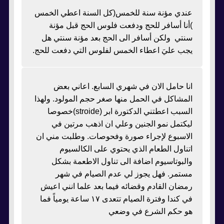
عندي مؤنة سنة للخمس(كل السنة اعطي الخمس
)أنا أسافر للحج ودفعت فلوس الحج قبل مؤنة
سنتي ولكن أسافر الى الحج بعد مؤنة سنتي هل
يجب عليَ اعطاء الخمس لفلوس التي دفعت للحج.
انا حامل الان في شهري السابع. اعاني بعض
المشاكل في الحمل منها صغر حجم المولود. ولهذا
السبب اعطتني الدكتورة ابر (stroide)خصوصا
ليكتمل نمو الجنين وعلي ان اذهب مرتين في
الاسبوع لإجراء صورة وفحوصات. وطلبت مني ان
اتناول الطعام الذي يحتوي على الكالسيوم
والبوتاسيوم اضافة الى تناول الاطعمة بشكل
مستمر. فهل يجوز لي عدم الصيام في شهر
رمضان القادم وقضائه فيما بعد علما انني اعيش
في كندا وفترة الصيام تتعدى ١٧ ساعة يومياً فما
هو حكم الشرع في وضعي