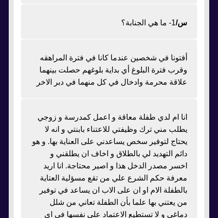
س/
1- ما هي الجنابة؟
أفتونا في شخصين عندما كانا في فترة المراهقه
وقرب فترة البلوغ أي بداية بلوغهم حصلت بينهما
علاقة محرمة وادخال في كل منهما في دبر الاخر
انا ام لدي طفلة معاقة و اعمل كمدرسة و زوجي
يطلب مني ترك وظيفتي للاعتناء بابنتي و انه لا
يحتاج لتوفير سخص يساعدني على العناية بها. و هو
دائم التهديد لي بالطلاق و اخاف ان يطلقني و
اخسر مصدر الدخل هذا و اصير محتاجة. انا اريد
معرفة حكم الشرع علي من تقع مسؤلية العتاية
بالطفلة الام او ان على الاب ان يساعد في توفير
من يعتني بها علما بأن الطفلة تعاني من شلل
دماغي و لا تستطيع الاعتماد علي نفسها في اي