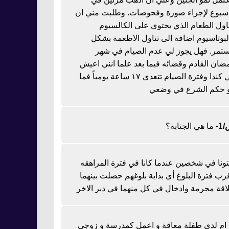
اسبوع لإجراء صورة وفحوصات. وطلبت مني ان
ناول الطعام الذي يحتوي على الكالسيوم
لبوتاسيوم اضافة الى تناول الاطعمة بشكل
تمر. فهل يجوز لي عدم الصيام في شهر
ضان القادم وقضائه فيما بعد علما انني اعيش
في كندا وفترة الصيام تتعدى ١٧ ساعة يومياً فما
 حكم الشرع في وضعي
1- ما هي الجنابة؟
تونا في شخصين عندما كانا في فترة المراهقه
رب فترة البلوغ أي بداية بلوغهم حصلت بينهما
اقة محرمة وادخال في كل منهما في دبر الاخر
ا ام لدي طفلة معاقة و اعمل كمدرسة و زوجي