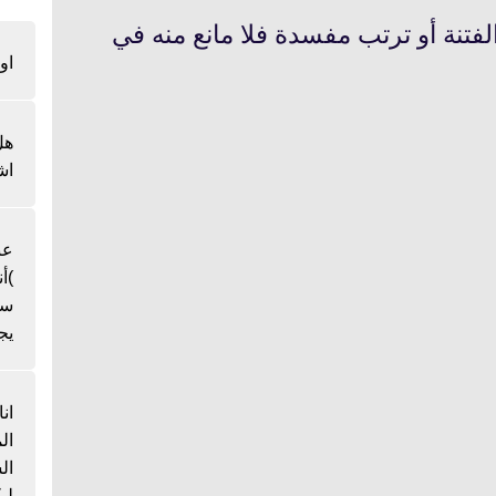
لفتنة أو ترتب مفسدة فلا مانع منه في
او
هل
اش
عن
)أ
سن
يج
ان
ال
لي