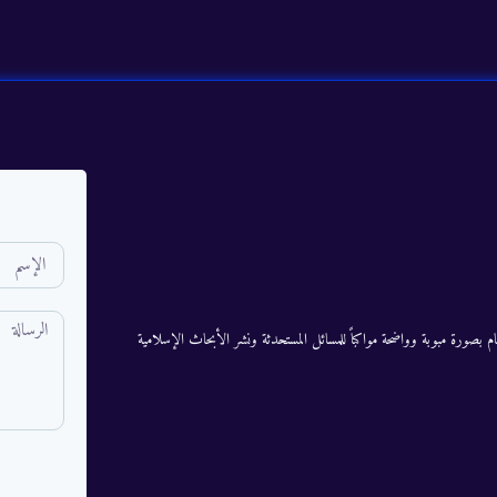
م بصورة مبوبة وواضحة مواكباً للمسائل المستحدثة ونشر الأبحاث الإسلامية