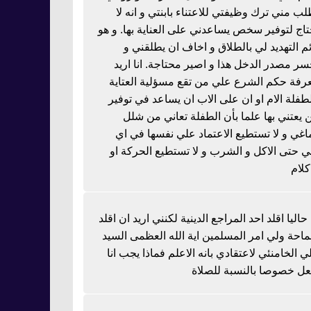
لب مني ترك وظيفتي للاعتناء بابنتي و انه لا
تاج لتوفير سخص يساعدني على العناية بها. و هو
ئم التهديد لي بالطلاق و اخاف ان يطلقني و
سر مصدر الدخل هذا و اصير محتاجة. انا اريد
رفة حكم الشرع علي من تقع مسؤلية العتاية
لطفلة الام او ان على الاب ان يساعد في توفير
 يعتني بها علما بأن الطفلة تعاني من شلل
اغي و لا تستطيع الاعتماد علي نفسها في اي
 حتى الاكل و الشرب و لا تستطيع الحركة او
كلام
 حاليا اقلد احد المراجع الدينية لكنني اريد ان اقلد
احة ولي امر المسلمين اية الله العظمى السيد
ي الخامنئي لاعتقادي بانه الاعلم فماذا يجب انا
عل خصوصا بالنسبة للصلاة