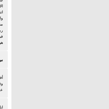
ال
ات
وا
مس
رم
هو
س/
أف
وق
عل
ان