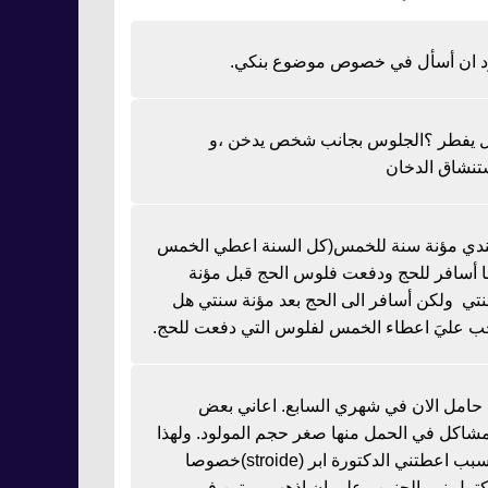
د ان أسأل في خصوص موضوع بنكي.
 يفطر ؟الجلوس بجانب شخص يدخن ،و
تنشاق الدخان
دي مؤنة سنة للخمس(كل السنة اعطي الخمس
نا أسافر للحج ودفعت فلوس الحج قبل مؤنة
تي ولكن أسافر الى الحج بعد مؤنة سنتي هل
ب عليَ اعطاء الخمس لفلوس التي دفعت للحج.
ا حامل الان في شهري السابع. اعاني بعض
مشاكل في الحمل منها صغر حجم المولود. ولهذا
السبب اعطتني الدكتورة ابر (stroide)خصوصا
كتمل نمو الجنين وعلي ان اذهب مرتين في