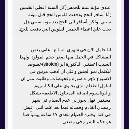
عندي مؤنة سنة للخمس(كل السنة اعطي الخمس
)أنا أسافر للحج ودفعت فلوس الحج قبل مؤنة
سنتي ولكن أسافر الى الحج بعد مؤنة سنتي هل
يجب عليَ اعطاء الخمس لفلوس التي دفعت للحج.
انا حامل الان في شهري السابع. اعاني بعض
المشاكل في الحمل منها صغر حجم المولود. ولهذا
السبب اعطتني الدكتورة ابر (stroide)خصوصا
ليكتمل نمو الجنين وعلي ان اذهب مرتين في
الاسبوع لإجراء صورة وفحوصات. وطلبت مني ان
اتناول الطعام الذي يحتوي على الكالسيوم
والبوتاسيوم اضافة الى تناول الاطعمة بشكل
مستمر. فهل يجوز لي عدم الصيام في شهر
رمضان القادم وقضائه فيما بعد علما انني اعيش
في كندا وفترة الصيام تتعدى ١٧ ساعة يومياً فما
هو حكم الشرع في وضعي