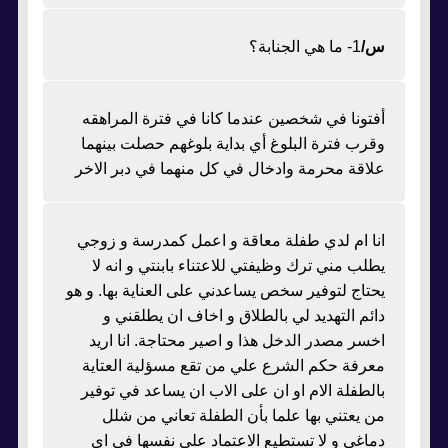
س/
1- ما هي الجنابة؟
أفتونا في شخصين عندما كانا في فترة المراهقه
وقرب فترة البلوغ أي بداية بلوغهم حصلت بينهما
علاقة محرمة وادخال في كل منهما في دبر الاخر
انا ام لدي طفلة معاقة و اعمل كمدرسة و زوجي
يطلب مني ترك وظيفتي للاعتناء بابنتي و انه لا
يحتاج لتوفير سخص يساعدني على العناية بها. و هو
دائم التهديد لي بالطلاق و اخاف ان يطلقني و
اخسر مصدر الدخل هذا و اصير محتاجة. انا اريد
معرفة حكم الشرع علي من تقع مسؤلية العتاية
بالطفلة الام او ان على الاب ان يساعد في توفير
من يعتني بها علما بأن الطفلة تعاني من شلل
دماغي و لا تستطيع الاعتماد علي نفسها في اي