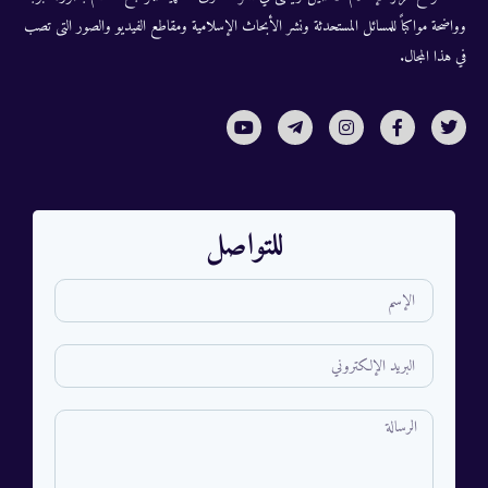
وواضحة مواكباً للمسائل المستحدثة ونشر الأبحاث الإسلامية ومقاطع الفيديو والصور التى تصب
في هذا المجال.
للتواصل