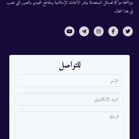
وواضحة مواكباً للمسائل المستحدثة ونشر الأبحاث الإسلامية ومقاطع الفيديو والصور التى تصب
في هذا المجال.
للتواصل