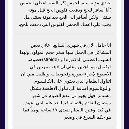
عندي مؤنة سنة للخمس(كل السنة اعطي الخمس
)أنا أسافر للحج ودفعت فلوس الحج قبل مؤنة
سنتي ولكن أسافر الى الحج بعد مؤنة سنتي هل
يجب عليَ اعطاء الخمس لفلوس التي دفعت للحج.
انا حامل الان في شهري السابع. اعاني بعض
المشاكل في الحمل منها صغر حجم المولود. ولهذا
السبب اعطتني الدكتورة ابر (stroide)خصوصا
ليكتمل نمو الجنين وعلي ان اذهب مرتين في
الاسبوع لإجراء صورة وفحوصات. وطلبت مني ان
اتناول الطعام الذي يحتوي على الكالسيوم
والبوتاسيوم اضافة الى تناول الاطعمة بشكل
مستمر. فهل يجوز لي عدم الصيام في شهر
رمضان القادم وقضائه فيما بعد علما انني اعيش
في كندا وفترة الصيام تتعدى ١٧ ساعة يومياً فما
هو حكم الشرع في وضعي