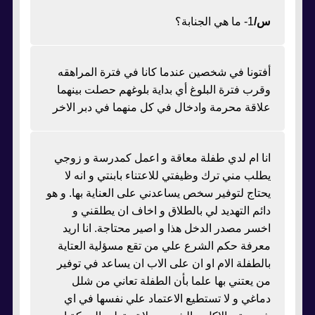
س/
1- ما هي الجنابة؟
أفتونا في شخصين عندما كانا في فترة المراهقه
وقرب فترة البلوغ أي بداية بلوغهم حصلت بينهما
علاقة محرمة وادخال في كل منهما في دبر الاخر
انا ام لدي طفلة معاقة و اعمل كمدرسة و زوجي
يطلب مني ترك وظيفتي للاعتناء بابنتي و انه لا
يحتاج لتوفير سخص يساعدني على العناية بها. و هو
دائم التهديد لي بالطلاق و اخاف ان يطلقني و
اخسر مصدر الدخل هذا و اصير محتاجة. انا اريد
معرفة حكم الشرع علي من تقع مسؤلية العتاية
بالطفلة الام او ان على الاب ان يساعد في توفير
من يعتني بها علما بأن الطفلة تعاني من شلل
دماغي و لا تستطيع الاعتماد علي نفسها في اي