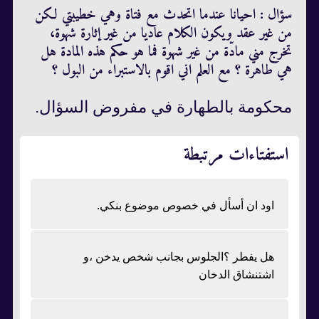
سؤال : احيانا عندما اتحدث مع فتاة وهي خطيبتي لكن
من غير عقد ويكون الكلام عاديا من غير إثارة شهوة،
تخرج مني مادّة من غير شهوة فما هو حكم هذه المادة هل
هي طاهرة ؟ مع العلم اني اقوم بالاستبراء من البول ؟
محكومة بالطهارة في مفروض السؤال.
استفتاءات مرتبطة
اود ان أسأل في خصوص موضوع بنكي.
هل يفطر ؟الجلوس بجانب شخص يدخن ،و
اشتنشاق الدخان