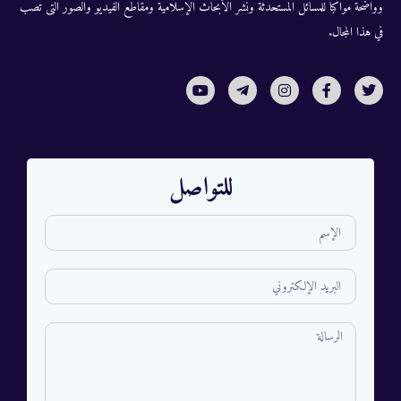
وواضحة مواكباً للمسائل المستحدثة ونشر الأبحاث الإسلامية ومقاطع الفيديو والصور التى تصب
في هذا المجال.
للتواصل