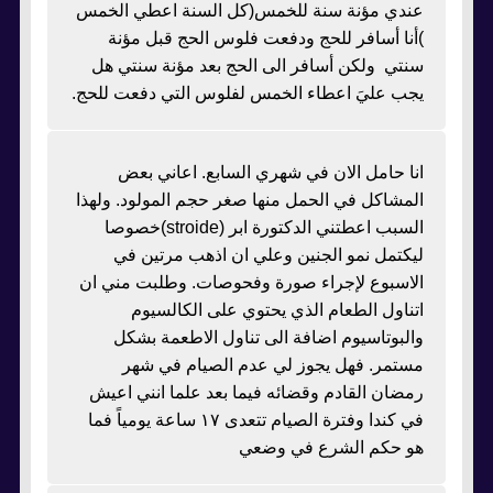
عندي مؤنة سنة للخمس(كل السنة اعطي الخمس
)أنا أسافر للحج ودفعت فلوس الحج قبل مؤنة
سنتي ولكن أسافر الى الحج بعد مؤنة سنتي هل
يجب عليَ اعطاء الخمس لفلوس التي دفعت للحج.
انا حامل الان في شهري السابع. اعاني بعض
المشاكل في الحمل منها صغر حجم المولود. ولهذا
السبب اعطتني الدكتورة ابر (stroide)خصوصا
ليكتمل نمو الجنين وعلي ان اذهب مرتين في
الاسبوع لإجراء صورة وفحوصات. وطلبت مني ان
اتناول الطعام الذي يحتوي على الكالسيوم
والبوتاسيوم اضافة الى تناول الاطعمة بشكل
مستمر. فهل يجوز لي عدم الصيام في شهر
رمضان القادم وقضائه فيما بعد علما انني اعيش
في كندا وفترة الصيام تتعدى ١٧ ساعة يومياً فما
هو حكم الشرع في وضعي