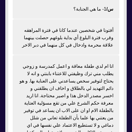
س/
1- ما هي الجنابة؟
أفتونا في شخصين عندما كانا في فترة المراهقه
وقرب فترة البلوغ أي بداية بلوغهم حصلت بينهما
علاقة محرمة وادخال في كل منهما في دبر الاخر
انا ام لدي طفلة معاقة و اعمل كمدرسة و زوجي
يطلب مني ترك وظيفتي للاعتناء بابنتي و انه لا
يحتاج لتوفير سخص يساعدني على العناية بها. و هو
دائم التهديد لي بالطلاق و اخاف ان يطلقني و
اخسر مصدر الدخل هذا و اصير محتاجة. انا اريد
معرفة حكم الشرع علي من تقع مسؤلية العتاية
بالطفلة الام او ان على الاب ان يساعد في توفير
من يعتني بها علما بأن الطفلة تعاني من شلل
دماغي و لا تستطيع الاعتماد علي نفسها في اي