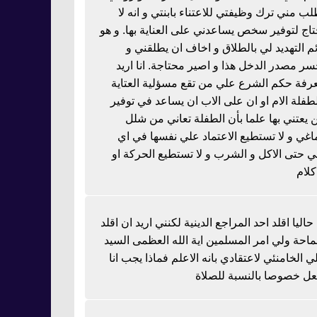
لب مني ترك وظيفتي للاعتناء بابنتي و انه لا
تاج لتوفير سخص يساعدني على العناية بها. و هو
ئم التهديد لي بالطلاق و اخاف ان يطلقني و
سر مصدر الدخل هذا و اصير محتاجة. انا اريد
رفة حكم الشرع علي من تقع مسؤلية العتاية
لطفلة الام او ان على الاب ان يساعد في توفير
 يعتني بها علما بأن الطفلة تعاني من شلل
اغي و لا تستطيع الاعتماد علي نفسها في اي
 حتى الاكل و الشرب و لا تستطيع الحركة او
كلام
 حاليا اقلد احد المراجع الدينية لكنني اريد ان اقلد
احة ولي امر المسلمين اية الله العظمى السيد
ي الخامنئي لاعتقادي بانه الاعلم فماذا يجب انا
عل خصوصا بالنسبة للصلاة