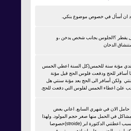
د ان أسأل في خصوص موضوع بنكي.
 يفطر ؟الجلوس بجانب شخص يدخن ،و
تنشاق الدخان
دي مؤنة سنة للخمس(كل السنة اعطي الخمس
نا أسافر للحج ودفعت فلوس الحج قبل مؤنة
تي ولكن أسافر الى الحج بعد مؤنة سنتي هل
ب عليَ اعطاء الخمس لفلوس التي دفعت للحج.
ا حامل الان في شهري السابع. اعاني بعض
مشاكل في الحمل منها صغر حجم المولود. ولهذا
السبب اعطتني الدكتورة ابر (stroide)خصوصا
كتمل نمو الجنين وعلي ان اذهب مرتين في