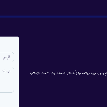
م بصورة مبوبة وواضحة مواكباً للمسائل المستحدثة ونشر الأبحاث الإسلامية