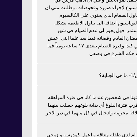
اسبوع لإجراء صورة وفحوصات. وطلبت مني ان
ناول الطعام الذي يحتوي على الكالسيوم
لبوتاسيوم اضافة الى تناول الاطعمة بشكل
تمر. فهل يجوز لي عدم الصيام في شهر
ضان القادم وقضائه فيما بعد علما انني اعيش
في كندا وفترة الصيام تتعدى ١٧ ساعة يومياً فما
 حكم الشرع في وضعي
1- ما هي الجنابة؟
تونا في شخصين عندما كانا في فترة المراهقه
رب فترة البلوغ أي بداية بلوغهم حصلت بينهما
اقة محرمة وادخال في كل منهما في دبر الاخر
ا ام لدي طفلة معاقة و اعمل كمدرسة و زوجي