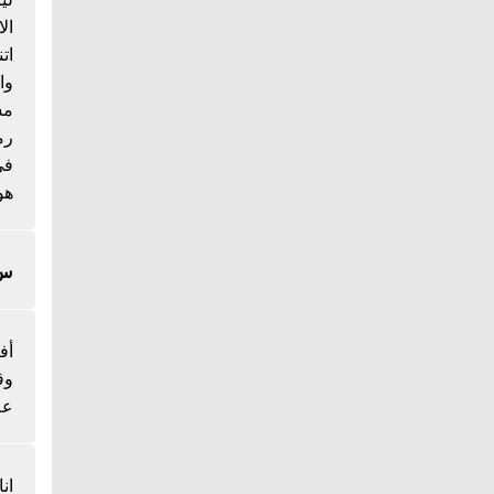
ال
ات
وا
مس
رم
هو
س/
أف
وق
عل
ان