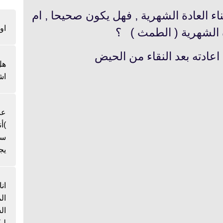
ناء العادة الشهرية , فهل يكون صحيحا , ام
او
ة الشهرية ( الطمث ) ؟
هل
اش
عن
)أ
سن
يج
ان
ال
لي