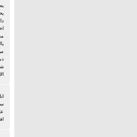
يط
يح
دا
اخ
مع
با
من
دم
شي
الا
انا
سم
عل
اف