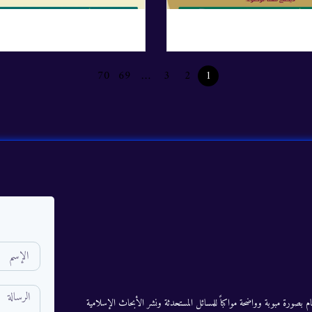
70
69
…
3
2
1
م بصورة مبوبة وواضحة مواكباً للمسائل المستحدثة ونشر الأبحاث الإسلامية