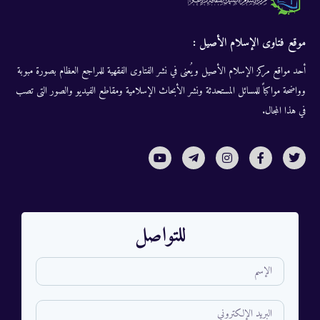
موقع فتاوى الإسلام الأصيل :
أحد مواقع مركز الإسلام الأصيل ويُعنى في نشر الفتاوى الفقهية للمراجع العظام بصورة مبوبة
وواضحة مواكباً للمسائل المستحدثة ونشر الأبحاث الإسلامية ومقاطع الفيديو والصور التى تصب
في هذا المجال.
للتواصل