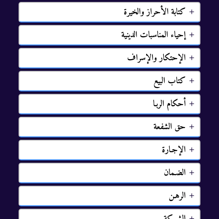
ﮐﺘﺎﺑﺔ ﺍﻷﺣﺮﺍﺯ ﻭﺍﻟﺨﻴﺮﺓ
ﺇﺣﻴﺎﺀ ﺍﻟﻤﻨﺎﺳﺒﺎﺕ ﺍﻟﺪﻳﻨﻴﺔ
ﺍﻹﺣﺘﻜﺎﺭ ﻭﺍﻹﺳﺮﺍف
ﻛﺘﺎﺏ ﺍﻟﺒﻴﻊ
ﺃﺣﻜﺎﻡ ﺍﻟﺮﺑـﺎ
ﺣﻖ ﺍﻟﺸﻔﻌﺔ
ﺍﻹﺟـﺎﺭﺓ
ﺍﻟﻀـﻤﺎﻥ
ﺍﻟﺮﻫـﻦ
ﺍﻟﺸـﺮﻛﺔ