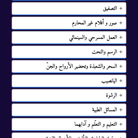
ﺍﻟﺘﺼﻔﻴﻖ
ﺻﻮﺭ ﻭ ﺃﻓﻼﻡ ﻏﻴﺮ ﺍﻟﻤﺤﺎﺭﻡ
ﺍﻟﻌﻤﻞ ﺍﻟﻤﺴﺮﺣﻲ ﻭﺍﻟﺴﻴﻨﻤﺎﺋﻲ
ﺍﻟﺮﺳﻢ ﻭﺍﻟﻨﺤﺖ
ﺍﻟﺴﺤﺮ ﻭﺍﻟﺸﻌﺒﺬﺓ ﻭﺗﺤﻀﻴﺮ ﺍﻷﺭﻭﺍﺡ ﻭﺍﻟﺠﻦّ
ﺍﻟﻴﺎﻧﺼﻴﺐ
ﺍﻟﺮﺷﻮﺓ
ﺍﻟﻤﺴﺎﺋﻞ ﺍﻟﻄﺒﻴﺔ
ﺍﻟﺘﻌﻠﻴﻢ ﻭ ﺍﻟﺘﻌﻠّﻢ ﻭ ﺁﺩﺍﺑﻬﻤﺎ