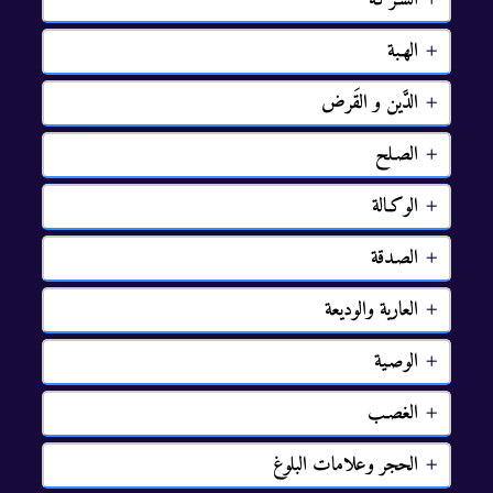
ﺍﻟﻬـﺒﺔ
ﺍﻟﺪﱠﻳﻦ ﻭ ﺍﻟﻘَﺮﺽ
ﺍﻟﺼـﻠﺢ
ﺍﻟﻮﻛـﺎﻟﺔ
ﺍﻟﺼـﺪﻗﺔ
ﺍﻟﻌﺎﺭﻳﺔ ﻭﺍﻟﻮﺩﻳﻌﺔ
ﺍﻟﻮﺻـﻴﺔ
ﺍﻟﻐﺼـﺐ
ﺍﻟﺤﺠﺮ ﻭﻋﻼﻣﺎﺕ ﺍﻟﺒﻠﻮﻍ