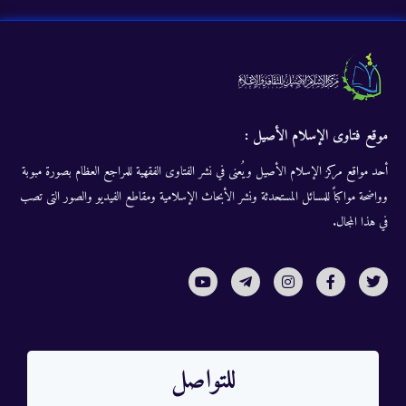
موقع فتاوى الإسلام الأصيل :
أحد مواقع مركز الإسلام الأصيل ويُعنى في نشر الفتاوى الفقهية للمراجع العظام بصورة مبوبة
وواضحة مواكباً للمسائل المستحدثة ونشر الأبحاث الإسلامية ومقاطع الفيديو والصور التى تصب
في هذا المجال.
للتواصل