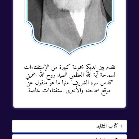
نقدم بين ايديكم مجموعة كبيرة من الإستفتاءات
لسماحة آية الله العظمى السيد روح الله الخميني
"قدس سره الشريف" منها ما هو منقول عن
موقع سماحته والأخرى استفتاءات خاصة
كتاب التقليد