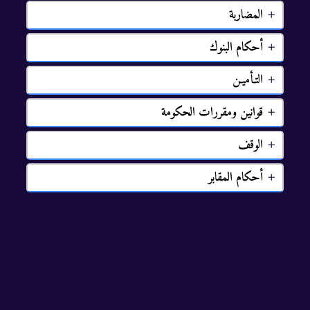
ﺍﻟﻤﻀﺎﺭﺑﺔ
ﺃﺣﮑﺎﻡ ﺍﻟﺒﻨﻮك
ﺍﻟﺘـﺄﻣﻴـﻦ
ﻗﻮﺍﻧﻴﻦ ﻭﻣﻘﺮﺭﺍﺕ ﺍﻟﺤﮑﻮﻣﺔ
الوقف
ﺃﺣﻜﺎﻡ ﺍﻟﻤﻘﺎﺑﺮ