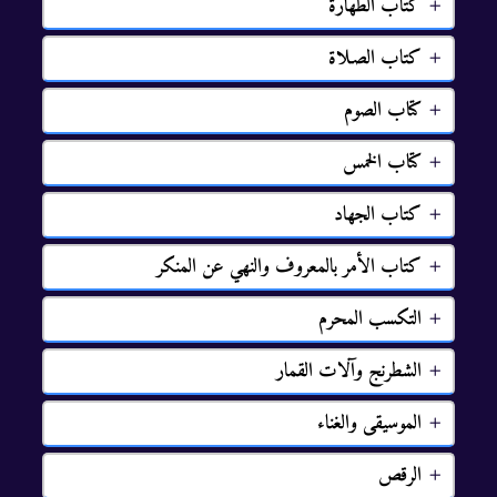
ﻛﺘﺎﺏ ﺍﻟﻄﻬﺎﺭﺓ
ﻛﺘﺎﺏ ﺍﻟﺼـﻼﺓ
كتاب الصوم
كتاب الخمس
ﻛﺘﺎﺏ ﺍﻟﺠﻬﺎﺩ
ﻛﺘﺎﺏ ﺍﻷﻣﺮ ﺑﺎﻟﻤﻌﺮﻭﻑ ﻭﺍﻟﻨﻬﻲ ﻋﻦ ﺍﻟﻤﻨﻜﺮ
ﺍﻟﺘﮑﺴﺐ ﺍﻟﻤﺤﺮﻡ
ﺍﻟﺸﻄﺮﻧﺞ ﻭﺁﻻﺕ ﺍﻟﻘﻤﺎﺭ
ﺍﻟﻤﻮﺳﻴﻘﻰ ﻭﺍﻟﻐﻨﺎﺀ
ﺍﻟﺮﻗﺺ