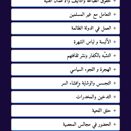
ﺣﻘﻮﻕ ﺍﻟﻄﺒﺎﻋﺔ ﻭﺍﻟﺘﺄﻟﻴﻒ ﻭﺍﻷﻋﻤﺎﻝ ﺍﻟﻔﻨﻴﺔ
ﺍﻟﺘﻌﺎﻣﻞ ﻣﻊ ﻏﻴﺮ ﺍﻟﻤﺴﻠﻤﻴﻦ
ﺍﻟﻌﻤﻞ ﻓﻲ ﺍﻟﺪﻭﻟﺔ ﺍﻟﻈﺎﻟﻤﺔ
ﺍﻷﻟﺒﺴﺔ ﻭ ﻟﺒﺎﺱ ﺍﻟﺸﻬﺮﺓ
ﺍﻟﺘﺸﺒّﻪ ﺑﺎﻟﻜﻔﺎﺭ ﻭﻧﺸﺮ ﺛﻘﺎﻓﺘﻬﻢ
ﺍﻟﻬﺠﺮﺓ ﻭ ﺍﻟﻠﺠﻮﺀ ﺍﻟﺴﻴﺎﺳﻲ
ﺍﻟﺘﺠﺴﺲ ﻭﺍﻟﻮﺷﺎﻳﺔ ﻭﺇﻓﺸﺎﺀ ﺍﻟﺴﺮ
ﺍﻟﺘﺪﺧﻴﻦ ﻭﺍﻟﻤﺨﺪﺭﺍت
ﺣﻠﻖ ﺍﻟﻠﺤﻴﺔ
ﺍﻟﺤﻀﻮﺭ ﻓﻲ ﻣﺠﺎﻟﺲ ﺍﻟﻤﻌﺼﻴﺔ