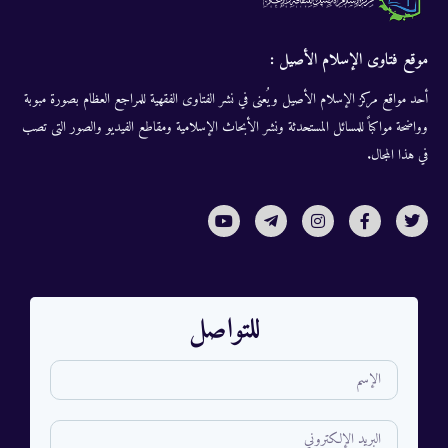
موقع فتاوى الإسلام الأصيل :
أحد مواقع مركز الإسلام الأصيل ويُعنى في نشر الفتاوى الفقهية للمراجع العظام بصورة مبوبة
وواضحة مواكباً للمسائل المستحدثة ونشر الأبحاث الإسلامية ومقاطع الفيديو والصور التى تصب
في هذا المجال.
للتواصل