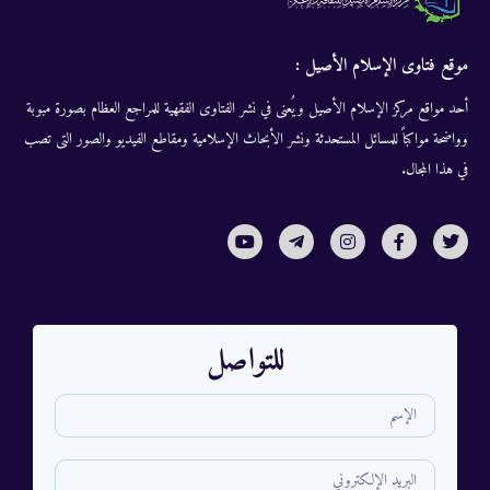
موقع فتاوى الإسلام الأصيل :
أحد مواقع مركز الإسلام الأصيل ويُعنى في نشر الفتاوى الفقهية للمراجع العظام بصورة مبوبة
وواضحة مواكباً للمسائل المستحدثة ونشر الأبحاث الإسلامية ومقاطع الفيديو والصور التى تصب
في هذا المجال.
للتواصل