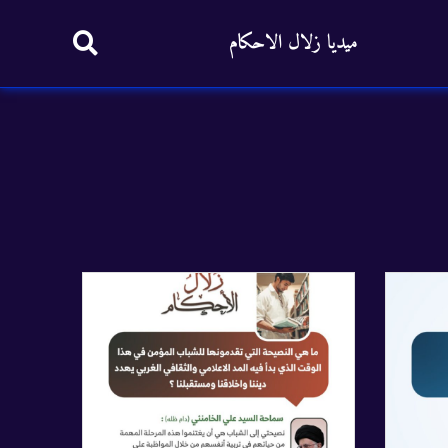
ميديا زلال الاحكام