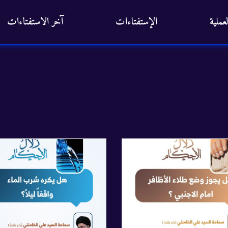
عملية
الإستفتاءات
آخر الاستفتاءات