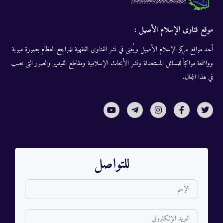
موقع فتاوى الإسلام الأصيل :
أحد مواقع مركز الإسلام الأصيل ويُعنى في نشر الفتاوى الفقهية للمراجع العظام بصورة مبوبة
وواضحة مواكباً للمسائل المستحدثة ونشر الأبحاث الإسلامية ومقاطع الفيديو والصور التى تصب
في هذا المجال.
للتواصل