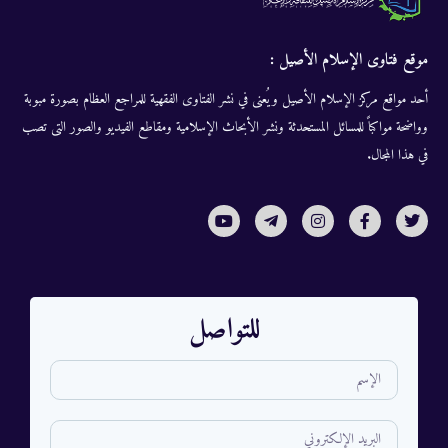
موقع فتاوى الإسلام الأصيل :
أحد مواقع مركز الإسلام الأصيل ويُعنى في نشر الفتاوى الفقهية للمراجع العظام بصورة مبوبة
وواضحة مواكباً للمسائل المستحدثة ونشر الأبحاث الإسلامية ومقاطع الفيديو والصور التى تصب
في هذا المجال.
للتواصل