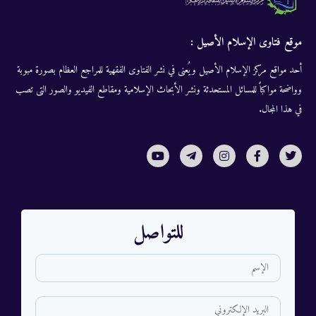
موقع فتاوى الإسلام الأصيل :
أحد مواقع مركز الإسلام الأصيل ويُعنى في نشر الفتاوى الفقهية للمراجع العظام بصورة مبوبة
وواضحة مواكباً للمسائل المستحدثة ونشر الأبحاث الإسلامية ومقاطع الفيديو والصور التى تصب
في هذا المجال.
للتواصل