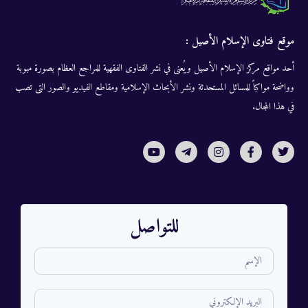
موقع فتاوى الإسلام الأصيل :
أحد مواقع مركز الإسلام الأصيل ويُعنى في نشر الفتاوى الفقهية للمراجع العظام بصورة مبوبة
وواضحة مواكباً للمسائل المستحدثة ونشر الأبحاث الإسلامية ومقاطع الفيديو والصور التى تصب
في هذا المجال.
للتواصل