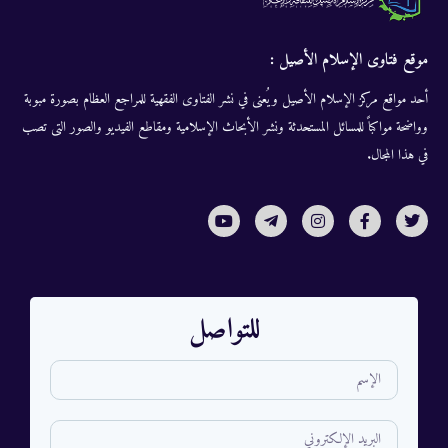
موقع فتاوى الإسلام الأصيل :
أحد مواقع مركز الإسلام الأصيل ويُعنى في نشر الفتاوى الفقهية للمراجع العظام بصورة مبوبة
وواضحة مواكباً للمسائل المستحدثة ونشر الأبحاث الإسلامية ومقاطع الفيديو والصور التى تصب
في هذا المجال.
للتواصل