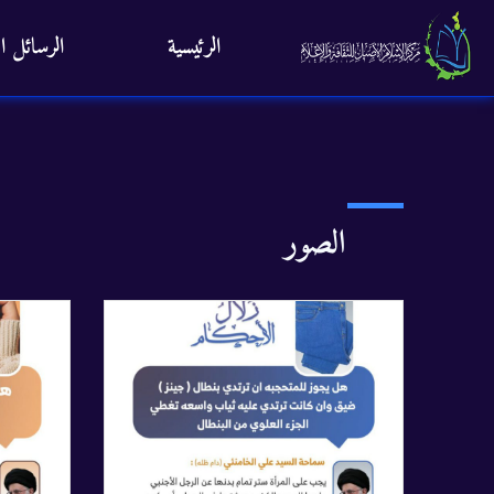
الرئيسية
الرسائل ال
الصور