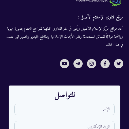
موقع فتاوى الإسلام الأصيل :
أحد مواقع مركز الإسلام الأصيل ويُعنى في نشر الفتاوى الفقهية للمراجع العظام بصورة مبوبة
وواضحة مواكباً للمسائل المستحدثة ونشر الأبحاث الإسلامية ومقاطع الفيديو والصور التى تصب
في هذا المجال.
للتواصل