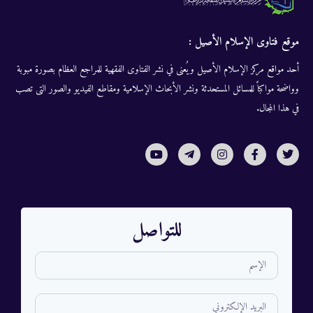
موقع فتاوى الإسلام الأصيل :
أحد مواقع مركز الإسلام الأصيل ويُعنى في نشر الفتاوى الفقهية للمراجع العظام بصورة مبوبة
وواضحة مواكباً للمسائل المستحدثة ونشر الأبحاث الإسلامية ومقاطع الفيديو والصور التى تصب
في هذا المجال.
للتواصل