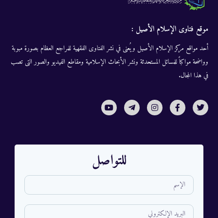
موقع فتاوى الإسلام الأصيل :
أحد مواقع مركز الإسلام الأصيل ويُعنى في نشر الفتاوى الفقهية للمراجع العظام بصورة مبوبة
وواضحة مواكباً للمسائل المستحدثة ونشر الأبحاث الإسلامية ومقاطع الفيديو والصور التى تصب
في هذا المجال.
للتواصل