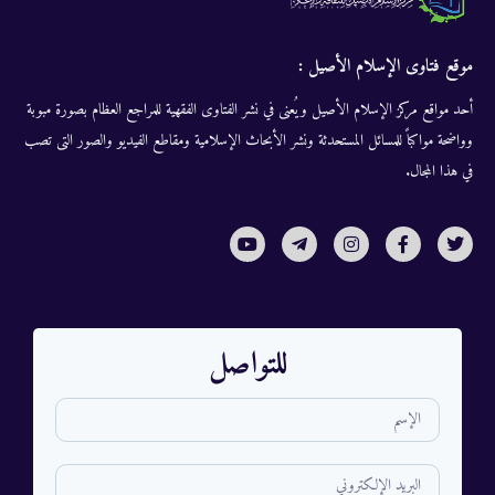
موقع فتاوى الإسلام الأصيل :
أحد مواقع مركز الإسلام الأصيل ويُعنى في نشر الفتاوى الفقهية للمراجع العظام بصورة مبوبة
وواضحة مواكباً للمسائل المستحدثة ونشر الأبحاث الإسلامية ومقاطع الفيديو والصور التى تصب
في هذا المجال.
للتواصل