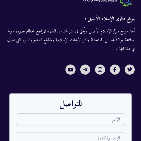
موقع فتاوى الإسلام الأصيل :
أحد مواقع مركز الإسلام الأصيل ويُعنى في نشر الفتاوى الفقهية للمراجع العظام بصورة مبوبة
وواضحة مواكباً للمسائل المستحدثة ونشر الأبحاث الإسلامية ومقاطع الفيديو والصور التى تصب
في هذا المجال.
للتواصل