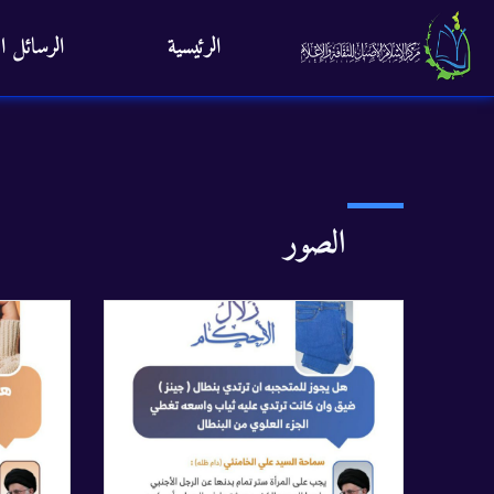
الرئيسية
الرسائل ال
الصور