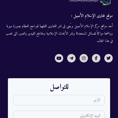
موقع فتاوى الإسلام الأصيل :
أحد مواقع مركز الإسلام الأصيل ويُعنى في نشر الفتاوى الفقهية للمراجع العظام بصورة مبوبة
وواضحة مواكباً للمسائل المستحدثة ونشر الأبحاث الإسلامية ومقاطع الفيديو والصور التى تصب
في هذا المجال.
للتواصل